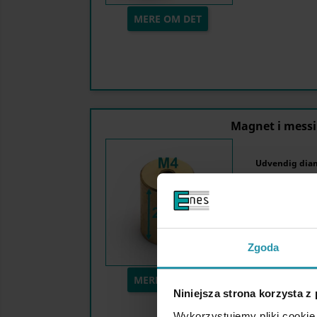
MERE OM DET
Magnet i mess
Udvendig dia
Højde:
Maksimal løfte
Zgoda
MERE OM DET
Niniejsza strona korzysta z
Wykorzystujemy pliki cookie 