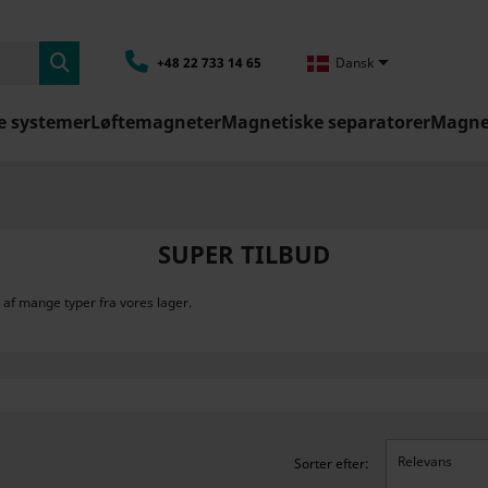

+48 22 733 14 65
Dansk
e systemer
Løftemagneter
Magnetiske separatorer
Magnet
SUPER TILBUD
af mange typer fra vores lager.
Relevans
Sorter efter: