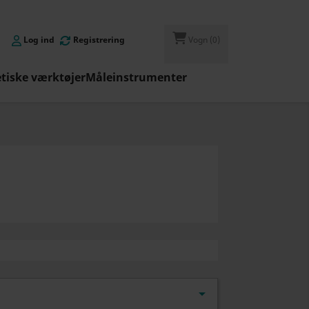
Log ind
Registrering
Vogn
(0)
iske værktøjer
Måleinstrumenter
