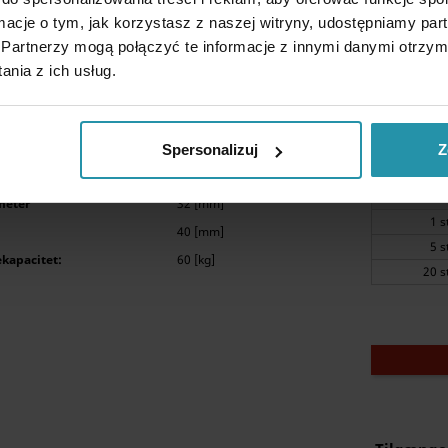
ormacje o tym, jak korzystasz z naszej witryny, udostępniamy p
Partnerzy mogą połączyć te informacje z innymi danymi otrzym
Tilgænge
nia z ich usług.
inghus, diameter 32 mm, M6 indvendigt gevind, højde
Spersonalizuj
Z
Mængde
meter
32 [mm]
1 
40 [mm]
5 
kapacitet:
60 [kg]
20 