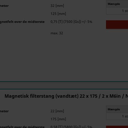
Mængde
meter
32 [mm]
1 s
125 [mm]
netfelt over de midterste
0,75 [T] (7500 [Gs]) +/- 5%
max. 32
Magnetisk filterstang (vandtæt) 22 x 175 / 2 x M6in / 
Mængde
meter
22 [mm]
1 s
175 [mm]
netfelt over de midterste
0,58 [T] (5800 [Gs]) +/- 5%