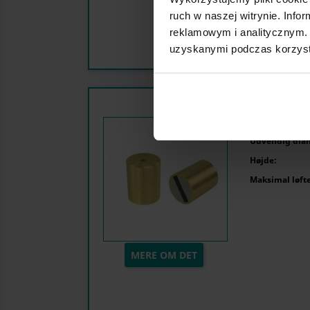
ruch w naszej witrynie. Inf
reklamowym i analitycznym. 
uzyskanymi podczas korzysta
Magnet i mess
Udvendig dia
Højde:
Maksimal løfte
MERE OM DET