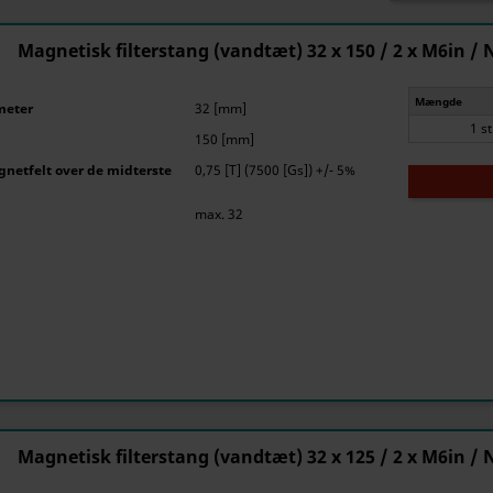
Magnetisk filterstang (vandtæt) 32 x 150 / 2 x M6in / 
Mængde
meter
32 [mm]
1 s
150 [mm]
netfelt over de midterste
0,75 [T] (7500 [Gs]) +/- 5%
max. 32
Magnetisk filterstang (vandtæt) 32 x 125 / 2 x M6in / 