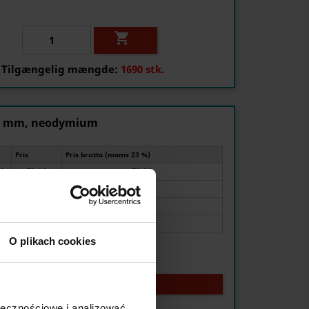

Tilgængelig mængde:
1690 stk.
 20 mm, neodymium
Pris
Pris brutto (moms 23 %)
stk.
€3.16
€3.89
stk.
€2.86
€3.52
stk.
€2.09
€2.57
stk.
€1.66
€2.04
O plikach cookies
SÆRTILBUD!
ołecznościowe i analizować