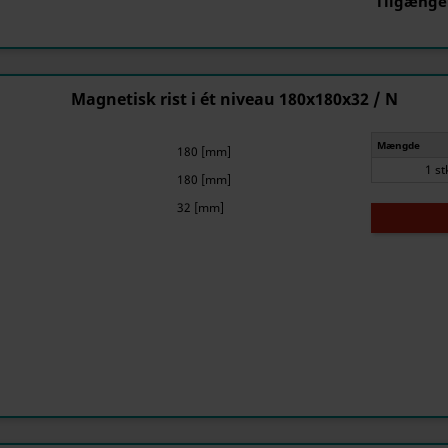
Tilgænge
Magnetisk rist i ét niveau 180x180x32 / N
Mængde
180 [mm]
1 st
180 [mm]
32 [mm]