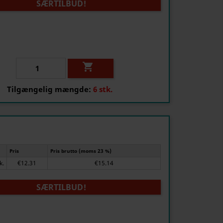
SÆRTILBUD!

Tilgængelig mængde:
6 stk.
Pris
Pris brutto (moms 23 %)
tk.
€12.31
€15.14
SÆRTILBUD!