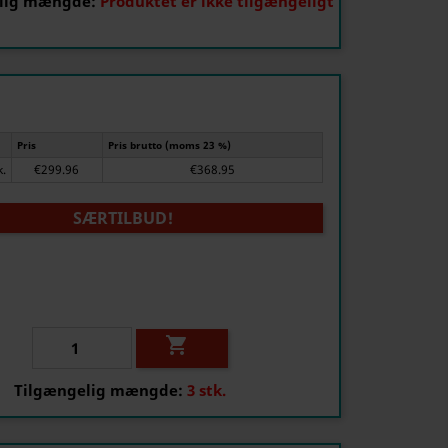
lig mængde:
Produktet er ikke tilgængeligt
Pris
Pris brutto (moms 23 %)
k.
€299.96
€368.95
SÆRTILBUD!

Tilgængelig mængde:
3 stk.