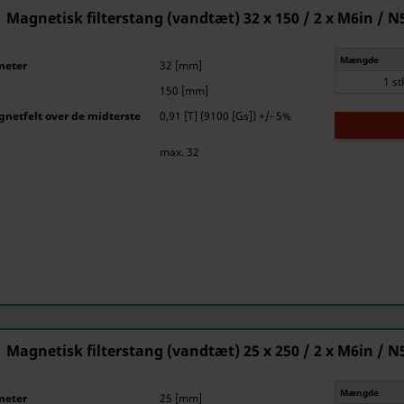
Magnetisk filterstang (vandtæt) 32 x 150 / 2 x M6in / N
Mængde
meter
32 [mm]
1 st
150 [mm]
netfelt over de midterste
0,91 [T] (9100 [Gs]) +/- 5%
max. 32
Magnetisk filterstang (vandtæt) 25 x 250 / 2 x M6in / N
Mængde
meter
25 [mm]