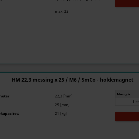
max. 22
HM 22,3 messing x 25 / M6 / SmCo - holdemagnet
Mængde
meter
22,3 [mm]
1 s
25 [mm]
kapacitet:
21 [kg]