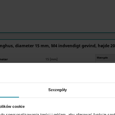
inghus, diameter 15 mm, M4 indvendigt gevind, højde
Mængde
meter
15 [mm]
1 
20 [mm]
2 
kapacitet:
13 [kg]
16 
60 
Szczegóły
 plików cookie
do spersonalizowania treści i reklam, aby oferować funkcje sp