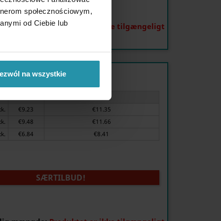
artnerom społecznościowym,
anymi od Ciebie lub
lig mængde:
Produktet er ikke tilgængeligt
 40 mm, neodymium
ezwól na wszystkie
Pris
Pris brutto (moms 23 %)
stk.
€9.23
€11.35
stk.
€9.48
€11.66
stk.
€6.84
€8.41
SÆRTILBUD!