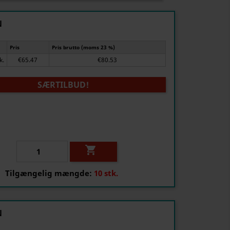
N
Pris
Pris brutto (moms 23 %)
tk.
€65.47
€80.53
SÆRTILBUD!

Tilgængelig mængde:
10 stk.
N