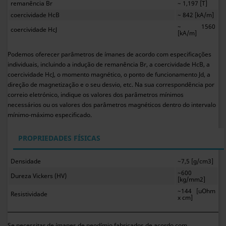
remanência Br
~ 1,197 [T]
coercividade HcB
~ 842 [kA/m]
~ 1560
coercividade HcJ
[kA/m]
Podemos oferecer parâmetros de ímanes de acordo com especificações
individuais, incluindo a indução de remanência Br, a coercividade HcB, a
coercividade HcJ, o momento magnético, o ponto de funcionamento Jd, a
direção de magnetização e o seu desvio, etc. Na sua correspondência por
correio eletrónico, indique os valores dos parâmetros mínimos
necessários ou os valores dos parâmetros magnéticos dentro do intervalo
mínimo-máximo especificado.
PROPRIEDADES FÍSICAS
Densidade
~7,5 [g/cm3]
~600
Dureza Vickers (HV)
[kg/mm2]
~144 [uOhm
Resistividade
x cm]
Se necessitar de ímanes de neodímio fabricados de acordo com