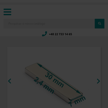
+48 22 733 14 65

