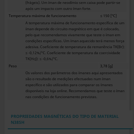
(frágeis). Um íman de neodímio sem caixa pode partir-se
após um impacto com outro íman forte.
Temperatura máxima de funcionamento
≤ 150 [°C]
A temperatura máxima de funcionamento específica de um
íman depende do circuito magnético em que é colocado,
pelo que recomendamos vivamente que teste o íman em
condições específicas. Um íman aquecido terá menos força
adesiva. Coeficiente de temperatura da remanência TK(Br):
≤ -0,12%/°C. Coeficiente de temperatura da coercividade
TK(HcJ): ≤ -0,6%/°C.
Peso
3,78 [g]
Os valores dos parâmetros dos ímanes aqui apresentados
são o resultado de medições efectuadas num íman
específico e são utilizados para comparar os ímanes
disponíveis na loja online. Recomendamos que teste o íman
nas condições de funcionamento previstas.
PROPRIEDADES MAGNÉTICAS DO TIPO DE MATERIAL
N38SH