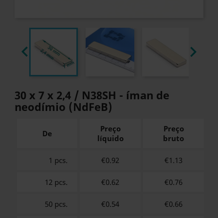


30 x 7 x 2,4 / N38SH - íman de
neodímio (NdFeB)
Preço
Preço
De
líquido
bruto
1 pcs.
€0.92
€
1.13
12 pcs.
€0.62
€
0.76
50 pcs.
€0.54
€
0.66