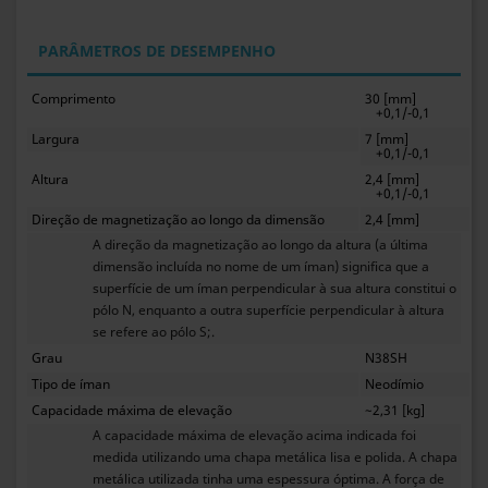
PARÂMETROS DE DESEMPENHO
Comprimento
30 [mm]
+0,1/-0,1
Largura
7 [mm]
+0,1/-0,1
Altura
2,4 [mm]
+0,1/-0,1
Direção de magnetização ao longo da dimensão
2,4 [mm]
A direção da magnetização ao longo da altura (a última
dimensão incluída no nome de um íman) significa que a
superfície de um íman perpendicular à sua altura constitui o
pólo N, enquanto a outra superfície perpendicular à altura
se refere ao pólo S;.
Grau
N38SH
Tipo de íman
Neodímio
Capacidade máxima de elevação
~2,31 [kg]
A capacidade máxima de elevação acima indicada foi
medida utilizando uma chapa metálica lisa e polida. A chapa
metálica utilizada tinha uma espessura óptima. A força de