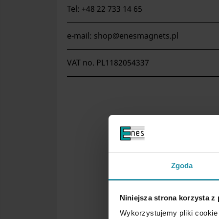
Tel: +48 22 733 14 65
e-mail: shop@enesmagnets.pl
VAT no. PL1182054337
Zgoda
Niniejsza strona korzysta z
Wykorzystujemy pliki cookie 