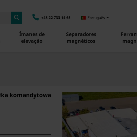

+48 22 733 14 65
Português
Ímanes de
Separadores
Ferra
s
elevação
magnéticos
magné
ółka komandytowa