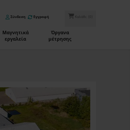
Σύνδεση
Εγγραφή
Καλάθι:
(0)
Μαγνητικά
Όργανα
εργαλεία
μέτρησης