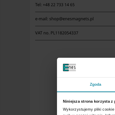
Tel: +48 22 733 14 65
e-mail: shop@enesmagnets.pl
VAT no. PL1182054337
Zgoda
Niniejsza strona korzysta z
Wykorzystujemy pliki cookie 