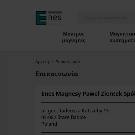
Μόνιμοι
Μαγνητικ
μαγνήτες
συστήματ
Αρχική
Επικοινωνία
Επικοινωνία
Enes Magnesy Paweł
Zientek Sp
ul. gen. Tadeusza Kutrzeby 15
05-082 Stare Babice
Poland