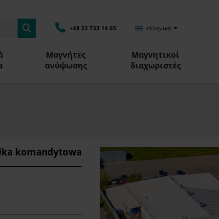

+48 22 733 14 65
ελληνικά
ά
Μαγνήτες
Μαγνητικοί
α
ανύψωσης
διαχωριστές
ółka komandytowa