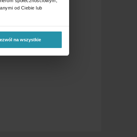
artnerom społecznościowym,
anymi od Ciebie lub
ezwól na wszystkie