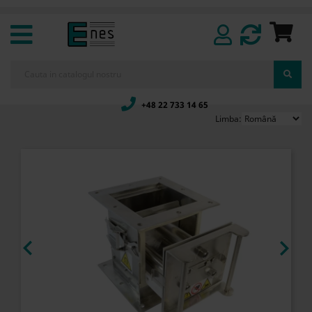
+48 22 733 14 65
Limba:

