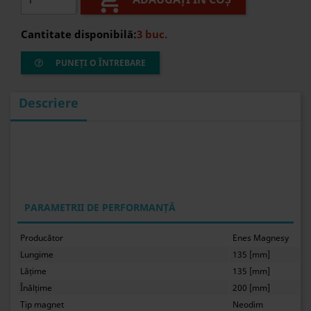

Cantitate disponibilă:
3 buc.
PUNEȚI O ÎNTREBARE
Descriere
PARAMETRII DE PERFORMANȚĂ
Producător
Enes Magnesy
Lungime
135 [mm]
Lățime
135 [mm]
Înălțime
200 [mm]
Tip magnet
Neodim