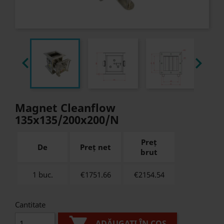


Magnet Cleanflow
135x135/200x200/N
Preț
De
Preț net
brut
1 buc.
€1751.66
€
2154.54
Cantitate
ADĂUGAȚI ÎN COȘ