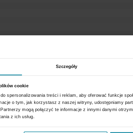
Szczegóły
 plików cookie
do spersonalizowania treści i reklam, aby oferować funkcje sp
ormacje o tym, jak korzystasz z naszej witryny, udostępniamy p
netiskt mjuka element (järnfilspån, bultar etc.) från lösa material (t.
Partnerzy mogą połączyć te informacje z innymi danymi otrzym
04 / EN 1.4301,
hölje) samt inom plastbearbetning, keramik och mång
nia z ich usług.
nehåller ett magnetsystem monterat med neodymmagneter. Det är en yta 