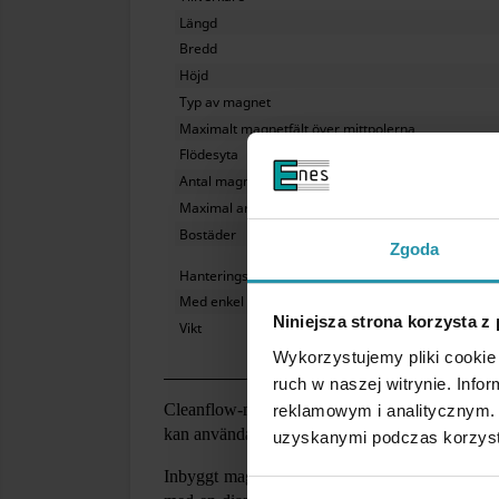
Längd
Bredd
Höjd
Typ av magnet
Maximalt magnetfält över mittpolerna
Flödesyta
Antal magnetfält
Maximal arbetstemperatur
Bostäder
Zgoda
Hanteringsläge
Med enkel rengöring
Niniejsza strona korzysta z
Vikt
Wykorzystujemy pliki cookie 
ruch w naszej witrynie. Inf
Cleanflow-magneter används för att fånga upp mag
reklamowym i analitycznym. 
(AISI 3
kan användas inom livsmedelsindustrin
uzyskanymi podczas korzysta
Inbyggt magnetiskt galler av syrafast stål in