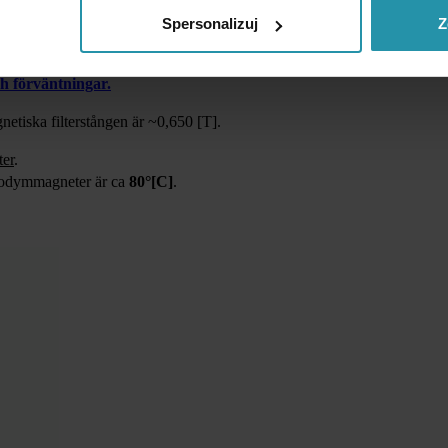
aktiv.
Magnetiskt mjuka element som fångas upp faller självmant av eft
rören
.
Spersonalizuj
Z
agnetiska separatorer med dimensioner som väljs av kunden. Magne
h förväntningar.
netiska filterstången är ~0,650 [T].
er
.
eodymmagneter är ca
80°[C]
.