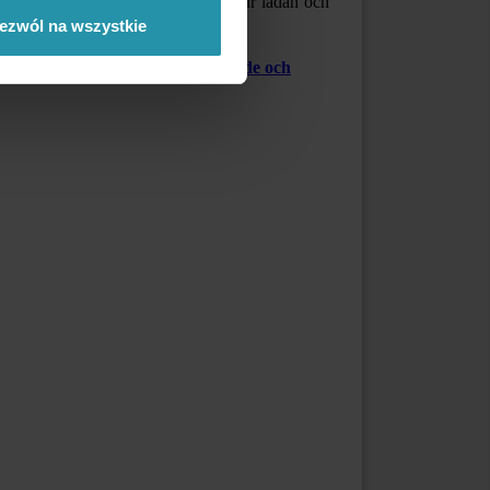
er att magnetgallret har tryckts ut ur lådan och
ezwól na wszystkie
tiska parametrar, aktivitetsområde och