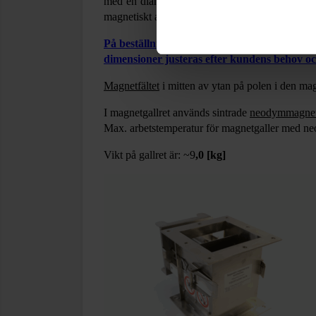
med en diameter på 32 mm som är magnetiskt 
magnetiskt aktiva delar har tryckts ut ur skydds
På beställning är vi beredda att leverera m
dimensioner justeras efter kundens behov oc
Magnetfältet
i mitten av ytan på polen i den mag
I magnetgallret används sintrade
neodymmagnet
Max. arbetstemperatur för magnetgaller med n
Vikt på gallret är: ~9
,0
[kg]