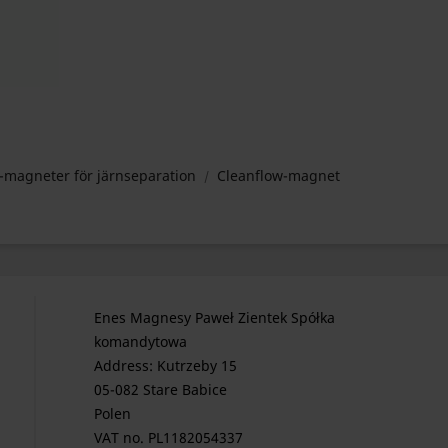
-magneter för järnseparation
Cleanflow-magnet
Enes Magnesy Paweł Zientek Spółka
komandytowa
Address: Kutrzeby 15
05-082 Stare Babice
Polen
VAT no. PL1182054337