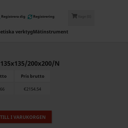
Registrera dig
Registrering
Vagn
(0)
tiska verktyg
Mätinstrument
135x135/200x200/N
etto
Pris brutto
.66
€
2154.54
TILL I VARUKORGEN