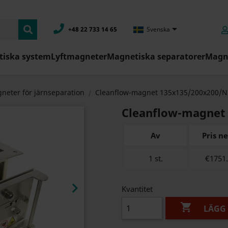

+48 22 733 14 65
Svenska
iska system
Lyftmagneter
Magnetiska separatorer
Magne
neter för järnseparation
Cleanflow-magnet 135x135/200x200/N
Cleanflow-magnet 
Av
Pris n
1 st.
€1751

Kvantitet

LÄGG 