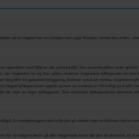
nnebär att en magnet har en cirkelyta som utgör N-polen, medan den andra - motsa
n uppmättes med hjälp av slät, polerad plåt. Den använda plåten hade optimal t
dvs. när magneten rör sig över plåten, kommer magnetens lyftkapacitet att vara 
ger färg eller en galvanisk beläggning, kommer också att minska magnetens lyftk
en högsta lyftkapaciteten uppnås genom att använda en tillräckligt tjock plåt 
splåt får man en lägre lyftkapacitet. Den maximala lyftkapaciteten påverkas
liga). En neodymmagnet utan hölje kan gå sönder efter en kollision med en an
ren för en magnet beror på den magnetiska krets där den är placerad, så vi r