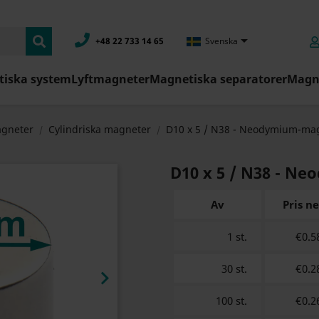

+48 22 733 14 65
Svenska
iska system
Lyftmagneter
Magnetiska separatorer
Magne
gneter
Cylindriska magneter
D10 x 5 / N38 - Neodymium-ma
D10 x 5 / N38 - N
Av
Pris n
1 st.
€0.5
30 st.
€0.2

100 st.
€0.2