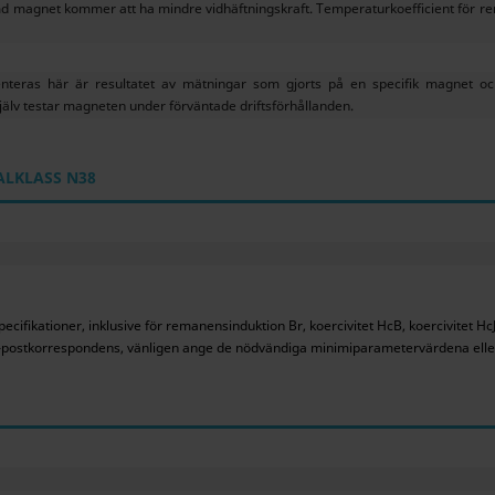
md magnet kommer att ha mindre vidhäftningskraft. Temperaturkoefficient för r
eras här är resultatet av mätningar som gjorts på en specifik magnet oc
jälv testar magneten under förväntade driftsförhållanden.
ALKLASS N38
ecifikationer, inklusive för remanensinduktion Br, koercivitet HcB, koercivitet Hc
in e-postkorrespondens, vänligen ange de nödvändiga minimiparametervärdena e