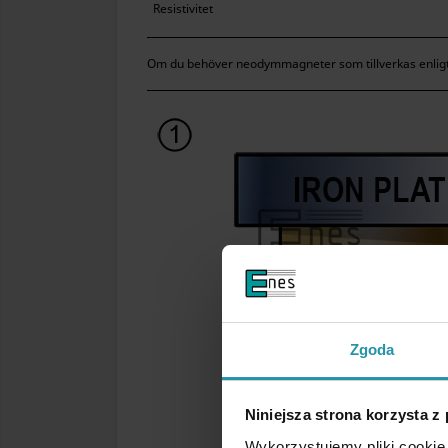
Resistivitet
Om du behöver neodymmagneter som tillverkas enligt st
Zgoda
Niniejsza strona korzysta z
Wykorzystujemy pliki cookie 