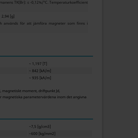
emanens TK(Br): ≤ -0,12%/°C. Temperaturkoefficient
2,94 [g]
h används för att jämföra magneter som finns i
~ 1,197 [T]
~ 842 [kA/m]
~ 935 [kA/m]
J, magnetiskt moment, driftpunkt Jd,
ller magnetiska parametervärdena inom det angivna
~7,5 [g/cm3]
~600 [kg/mm2]