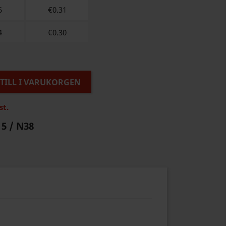
5
€
0.31
4
€
0.30
TILL I VARUKORGEN
st.
 5 / N38