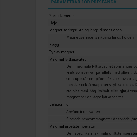
PARAMETRAR FÖR PRESTANDA
Yttre diameter
Höjd
Magnetiseringsriktning längs dimensionen
Magnetiseringens riktning längs höjden i
Betyg
Typ av magnet
Maximal lyftkapacitet
Den maximala lyftkapacitet som anges ova
kraft som verkar parallellt med plåten, 
som uppstår om plåten är täckt av ett la
minskar också magnetens lyftkapacitet. D
stålplåt med hög kolhalt eller gjutjärn
magnet har en lägre lyftkapacitet.
Beläggning
Använd inte i vatten
Sintrade neodymmagneter är spröda (ömtå
Maximal arbetstemperatur
Den specifika maximala driftstemperatu