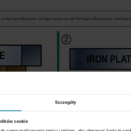
rikta specifikationer, vänligen skicka oss din förfrågan tillsammans med dina k
Szczegóły
 plików cookie
do spersonalizowania treści i reklam, aby oferować funkcje sp