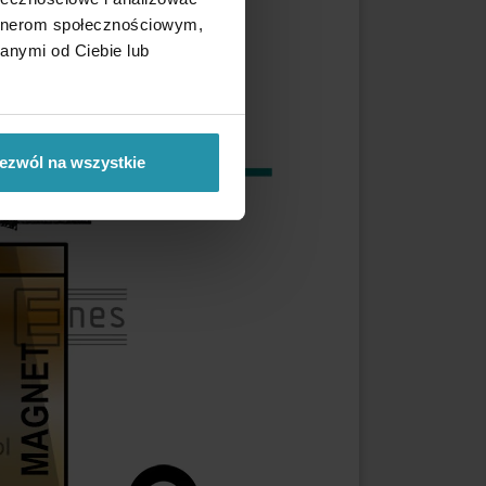
artnerom społecznościowym,
anymi od Ciebie lub
ezwól na wszystkie