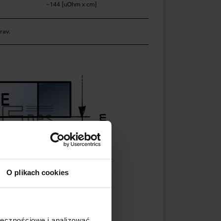
~144 [uOhm x cm]
rav.
O plikach cookies
ołecznościowe i analizować