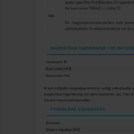
under specifika förhållanden. En uppvär
för koercivitet TK(HcJ): ≤ -0,6%/°C.
Vikt
De magnetparametervärden som present
onlinebutiken. Vi rekommenderar att du s
MAGNETISKA EGENSKAPER FÖR MATERI
remanens Br
Koercivitet HcB
Koercivitet HcJ
Vi kan erbjuda magnetparametrar enligt individuella sp
magnetiseringsriktning och dess avvikelse, etc. I d
minimi-maximumintervallet.
FYSIKALISKA EGENSKAPER
Densitet
Vickers hårdhet (HV)