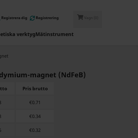
Registrera dig
Registrering
Vagn
(0)
tiska verktyg
Mätinstrument
gnet
eodymium-magnet (NdFeB)
etto
Pris brutto
8
€
0.71
8
€
0.34
6
€
0.32