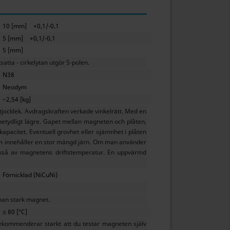
10 [mm]
+0,1/-0,1
5 [mm]
+0,1/-0,1
5 [mm]
tta - cirkelytan utgör S-polen.
N38
Neodym
~2,54 [kg]
jocklek. Avdragskraften verkade vinkelrätt. Med en
betydligt lägre. Gapet mellan magneten och plåten,
apacitet. Eventuell grovhet eller ojämnhet i plåten
som innehåller en stor mängd järn. Om man använder
 också av magnetens driftstemperatur. En uppvärmd
Förnicklad (NiCuNi)
nan stark magnet.
≤ 80 [°C]
ekommenderar starkt att du testar magneten själv