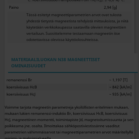
Paino
2,94 [g]
Tässä esitetyt magneettiparametrien arvot ovat tulosta
yhdestä tietystä magneetista tehdyistä mittauksista, ja niitä
käytetään verkkokaupassa saatavilla olevien magneettien
vertailuun. Suosittelemme testaamaan magneetin itse
odotettavissa olevissa käyttöolosuhteissa.
MATERIAALILUOKAN N38 MAGNEETTISET
OMINAISUUDET
remanenssi Br
~ 1,197 [T]
koersiivisuus HcB
~ 842 [kA/m]
koersiivisuus HcJ
~ 935 [kA/m]
Voimme tarjota magneetin parametreja yksilöllisten eritelmien mukaan,
mukaan lukien remanenssi-induktio Br, koersiivisuus HcB, koersiivisuus
HcJ, magneettinen momentti, toimintapiste Jd, magnetoitumissuunta ja sen
poikkeama jne. osalta. Ilmoittakaa sähköpostiviestissänne vaaditut
parametrien vähimmäisarvot tai magneettiparametrien arvot määritellyllä
minimi- ja maksimialueella.