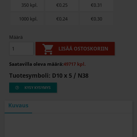
350 kpl.
€0.25
€
0.31
1000 kpl.
€0.24
€
0.30
Määrä

LISÄÄ OSTOSKORIIN
Saatavilla oleva määrä:
49717 kpl.
Tuotesymboli:
D10 x 5 / N38
KYSY KYSYMYS
Kuvaus