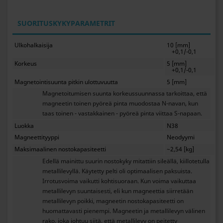
SUORITUSKYKYPARAMETRIT
Ulkohalkaisija
10 [mm]
+0,1/-0,1
Korkeus
5 [mm]
+0,1/-0,1
Magnetointisuunta pitkin ulottuvuutta
5 [mm]
Magnetoitumisen suunta korkeussuunnassa tarkoittaa, että
magneetin toinen pyöreä pinta muodostaa N-navan, kun
taas toinen - vastakkainen - pyöreä pinta viittaa S-napaan.
Luokka
N38
Magneettityyppi
Neodyymi
Maksimaalinen nostokapasiteetti
~2,54 [kg]
Edellä mainittu suurin nostokyky mitattiin sileällä, kiillotetulla
metallilevyllä. Käytetty pelti oli optimaalisen paksuista.
Irrotusvoima vaikutti kohtisuoraan. Kun voima vaikuttaa
metallilevyn suuntaisesti, eli kun magneettia siirretään
metallilevyn poikki, magneetin nostokapasiteetti on
huomattavasti pienempi. Magneetin ja metallilevyn välinen
rako, joka johtuu siitä, että metallilevy on peitetty