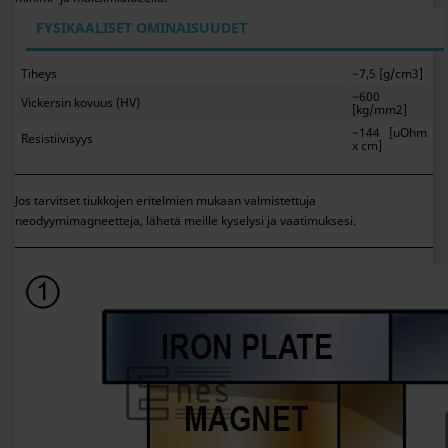
FYSIKAALISET OMINAISUUDET
Tiheys
~7,5 [g/cm3]
~600
Vickersin kovuus (HV)
[kg/mm2]
~144 [uOhm
Resistiivisyys
x cm]
Jos tarvitset tiukkojen eritelmien mukaan valmistettuja
neodyymimagneetteja, lähetä meille kyselysi ja vaatimuksesi.