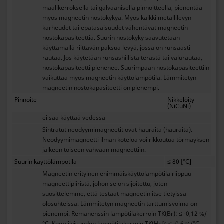
maalikerroksella tai galvaanisella pinnoitteella, pienentää
myös magneetin nostokykyä. Myös kaikki metallilevyn
karheudet tai epätasaisuudet vähentävät magneetin
nostokapasiteettia. Suurin nostokyky saavutetaan
käyttämällä riittävän paksua levyä, jossa on runsaasti
rautaa. Jos käytetään runsashiilistä terästä tai valurautaa,
nostokapasiteetti pienenee. Suurimpaan nostokapasiteettiin
vaikuttaa myös magneetin käyttölämpötila. Lämmitetyn
magneetin nostokapasiteetti on pienempi.
Pinnoite
Nikkelöity
(NiCuNi)
ei saa käyttää vedessä
Sintratut neodyymimagneetit ovat hauraita (hauraita).
Neodyymimagneetti ilman koteloa voi rikkoutua törmäyksen
jälkeen toiseen vahvaan magneettiin.
Suurin käyttölämpötila
≤ 80 [°C]
Magneetin erityinen enimmäiskäyttölämpötila riippuu
magneettipiiristä, johon se on sijoitettu, joten
suosittelemme, että testaat magneetin itse tietyissä
olosuhteissa. Lämmitetyn magneetin tarttumisvoima on
pienempi. Remanenssin lämpötilakerroin TK(Br): ≤ -0,12 %/
°C. Koersiivisuuden lämpötilakerroin TK(HcJ): ≤ -0,6 %/°C.