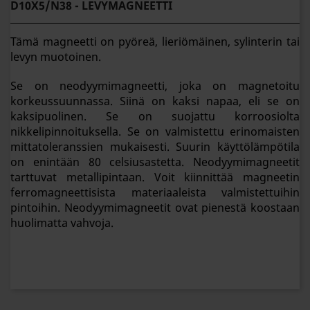
D10X5/N38 - LEVYMAGNEETTI
Tämä magneetti on pyöreä, lieriömäinen, sylinterin tai
levyn muotoinen.
Se on neodyymimagneetti, joka on magnetoitu
korkeussuunnassa. Siinä on kaksi napaa, eli se on
kaksipuolinen. Se on suojattu korroosiolta
nikkelipinnoituksella. Se on valmistettu erinomaisten
mittatoleranssien mukaisesti. Suurin käyttölämpötila
on enintään 80 celsiusastetta. Neodyymimagneetit
tarttuvat metallipintaan. Voit kiinnittää magneetin
ferromagneettisista materiaaleista valmistettuihin
pintoihin. Neodyymimagneetit ovat pienestä koostaan
huolimatta vahvoja.