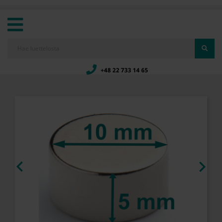
+48 22 733 14 65

