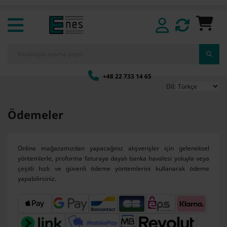
+48 22 733 14 65
Dil:
Ödemeler
Online mağazamızdan yapacağınız alışverişler için geleneksel
yöntemlerle, proforma faturaya dayalı banka havalesi yoluyla veya
çeşitli hızlı ve güvenli ödeme yöntemlerini kullanarak ödeme
yapabilirsiniz.