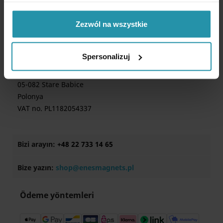
İletişim
Zezwól na wszystkie
Gizlilik politikası
Spersonalizuj
Enes Magnesy Paweł Zientek Spółka komandytowa
Address: Kutrzeby 15
05-082 Stare Babice
Polonya
VAT no. PL1182054337
Bizi arayın:
+48 22 733 14 65
Bize yazın:
shop@enesmagnets.pl
Ödeme yöntemleri