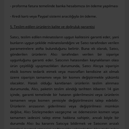
- proforma fatura temelinde banka hesabımıza ön ödeme yapılması
- Kredi kartı veya Paypal sistemi aracılığıyla ön ödeme.
5. Teslim edilen ürünlerin kalite ve doğruluk garantisi
Satıcı, teslim edilen mıknatısların uygun kalitesini garanti eder, yani
bunların uygun şekilde mıknatıslandığını ve Satıcı tarafından verilen
parametrelere atıfta bulunduğunu belirtir. Buna ek olarak, Satıcı,
gönderilen ürünlerin Alıcı tarafından verilen bir siparişe
uygunluğunu garanti eder. Satıcının hatasından kaynaklanan olası
ürün çeşitliliği uyuşmazlıkları durumunda, Satıcı Alıcıya siparişin
eksik kısmını tedarik etmek veya masrafları kendisine ait olmak
üzere siparişin tamamını veya bir kısmını değiştirmekle yükümlü
olacaktır. Hatalı olduğu kanıtlanan ürünlerin teslim alınması
durumunda, Alıcı, paketin teslim alındığı tarihten itibaren 14 gün
içinde, garanti temelinde bir hatanın giderilmesini veya ürünlerin
tamamen veya kısmen yenisiyle değiştirilmesini talep edebilir.
Ürünlerin arızasının giderilmesi veya değiştirilmesi mümkün
değilse, Alıcı Sözleşmeden vazgeçme ve ödemesinin kısmen veya
tamamen iadesini talep etme hakkına sahiptir, ancak böyle bir
durumda Alıcı bu kararını Satıcıya bildirmek ve Satıcının arızalı