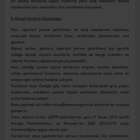
bir banka hesabına uygun miktarda para iade edecektir. Banka
havalesinin tüm masrafları Alıcı tarafından karşılanır.
8. Kişisel Verilerin Korunması
Alıcı, siparişin yerine getirilmesi ve satış kayıtlarının tutulması
amacıyla kişisel verilerinin Satıcı tarafından işlenmesine rıza
gösterir.
Kişisel veriler, yalnızca siparişin yerine getirilmesi için gerekli
olduğu ölçüde üçüncü taraflarla, özellikle de kargo şirketleri ve
ödeme hizmeti sağlayıcılarıyla paylaşılabilir.
Alıcı, istediği zaman kişisel verilerine erişme, bunları düzeltme,
silme, işlenmesini kısıtlama, aktarma, işlenmesine itiraz etme ve
onayını geri çekme hakkına sahiptir.
Facebook veya Google gibi harici hesaplar kullanarak giriş yapan
kullanıcılar, istedikleri zaman kişisel verilerinin silinmesini talep
etme hakkına sahiptir.
Bunu yapmak için lütfen shop@enesmagnets.pl adresine bir e-posta
gönderin.
Satıcı, kişisel verileri GDPR hükümlerine, yani 27 Nisan 2016 tarihli
Avrupa Parlamentosu ve Konseyi'nin (AB) 2016/679 sayılı
Yönetmeliğine uygun olarak işler.
Sorularınız veya şüpheleriniz olması durumunda Sizi şirketimizle