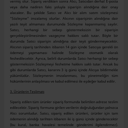
vermiş olur. Sipariş verdikten sonra Alıcı, Satıcıdan derhal E-posta
veya daha nadiren faks yoluyla siparişin alındığına dair onay
alacaktır. Bu şekilde Satıcı ve Alıcı bir alım satım sözleşmesi
"Sözleşme" imzalamış olurlar. Alıcının siparişinin alındığına dair
yazılı teyit almaması durumunda Sözleşme kapanmamış sayılır.
Satıcı, herhangi bir sebep göstermeksizin bir siparişin
gerçekleştirilmesinden vazgeçme hakkını saklı tutar. Böyle bir
durumda Satıcı siparişin alındığına dair teyit göndermeyecektir.
Alıcının sipariş tarihinden itibaren 14 gün içinde Satıcıya gerekli ön
ödemeyi yapmaması halinde Sözleşme otomatik olarak
feshedilecektir. Ayrıca, belirli durumlarda Satıcı herhangi bir sebep
göstermeksizin Sözleşmeyi feshetme hakkını saklı tutar. Ancak bu
gibi durumlarda Satıcı, kararını 3 iş günü içinde Alıcıya bildirmekle
yükümlüdür. Sözleşmenin imzalanması, bu yönetmeliğin tüm
hükümlerinin anlaşılması ve kabul edilmesi ile eşdeğer kabul edilir.
3. Ürünlerin Teslimatı
Sipariş edilen tüm ürünler sipariş formunda belirtilen adrese teslim
edilecektir. Sipariş formuna girilen verilerin doğruluğundan yalnızca
Alıcı sorumludur. Satıcı, sipariş edilen ürünleri, ürünler için tam
ödemenin alındığı tarihten itibaren iki iş günü içinde gönderecektir
(bu kural, banka havalesi temelinde gönderimi ilgilendirmez).