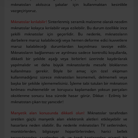
mıknatısları akılsızca şakalar için kullanmaktan kesinlikle
vazgeçiriyoruz.
Mıknatıslar kırılabilir!
Sinterlenmiş seramik malzeme olarak neodim
mıknatıslar kolayca kırılabilir veya ezilebilir. Bu durum özellikle ince
şekilli mıknatıslar için geçerlidir. Bu nedenle, mıknatısların
darbelere maruz kalabileceği veya hemen deforme edici kuvvetlere
maruz kalabileceği durumlardan kaçınılması tavsiye edilir.
Mıknatısların bağlanması ve ayrılması sadece kontrollü koşullarda,
dikkatli bir şekilde aşağı veya birbirleri üzerinde kaydırılarak
yapılmalıdır ve daha büyük mıknatıslarda mesafe bloklarının
kullanılması gerekir. Böyle bir amaç için özel ekipman
kullanmadığınız sürece mıknatısları kesmemeli, delmemeli veya
başka bir şekilde işlememelisiniz. İşleme tabi tutulan bir mıknatısın
kırılması muhtemeldir ve koruyucu kaplamadan yoksun parçaları
oksitlenme sonucu kısa sürede hasar görür. Dikkat - Ezilmiş bir
mıknatıstan çıkan toz yanıcıdır!
Manyetik alan konusunda dikkatli olun!
Mıknatıslar tarafından
üretilen güçlü manyetik alan elektronik aletleri etkileyebilir ve
hasarlara neden olabilir. Bu nedenle mıknatısları TV setlerinden,
monitörlerden, bilgisayar hoparlörlerinden, harici bellek
taşıyıcılarından, saatlerden vb. ve kredi kartlarından güvenli bir