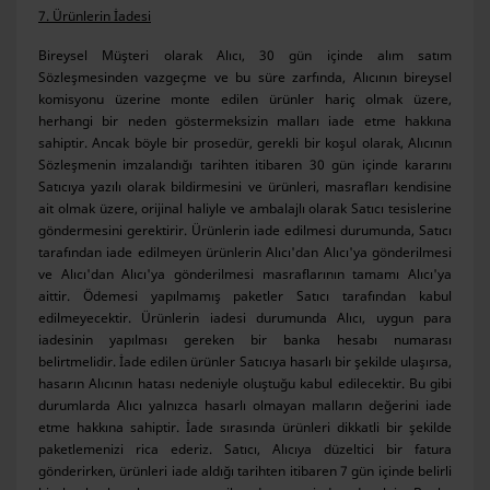
7. Ürünlerin İadesi
Bireysel Müşteri olarak Alıcı, 30 gün içinde alım satım
Sözleşmesinden vazgeçme ve bu süre zarfında, Alıcının bireysel
komisyonu üzerine monte edilen ürünler hariç olmak üzere,
herhangi bir neden göstermeksizin malları iade etme hakkına
sahiptir. Ancak böyle bir prosedür, gerekli bir koşul olarak, Alıcının
Sözleşmenin imzalandığı tarihten itibaren 30 gün içinde kararını
Satıcıya yazılı olarak bildirmesini ve ürünleri, masrafları kendisine
ait olmak üzere, orijinal haliyle ve ambalajlı olarak Satıcı tesislerine
göndermesini gerektirir. Ürünlerin iade edilmesi durumunda, Satıcı
tarafından iade edilmeyen ürünlerin Alıcı'dan Alıcı'ya gönderilmesi
ve Alıcı'dan Alıcı'ya gönderilmesi masraflarının tamamı Alıcı'ya
aittir. Ödemesi yapılmamış paketler Satıcı tarafından kabul
edilmeyecektir. Ürünlerin iadesi durumunda Alıcı, uygun para
iadesinin yapılması gereken bir banka hesabı numarası
belirtmelidir. İade edilen ürünler Satıcıya hasarlı bir şekilde ulaşırsa,
hasarın Alıcının hatası nedeniyle oluştuğu kabul edilecektir. Bu gibi
durumlarda Alıcı yalnızca hasarlı olmayan malların değerini iade
etme hakkına sahiptir. İade sırasında ürünleri dikkatli bir şekilde
paketlemenizi rica ederiz. Satıcı, Alıcıya düzeltici bir fatura
gönderirken, ürünleri iade aldığı tarihten itibaren 7 gün içinde belirli