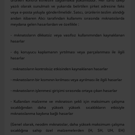
ürünleri kontrol etmesini sağlamakla yükümlüdür. Her türlü talep
yazılı olarak sunulmalı ve yukarıda belirtilen şirket adresine faks
veya e-posta yoluyla gönderilmelidir. Satıcı, ürünlerin teslim alındığı
andan itibaren Alıcı tarafından kullanımı sırasında mıknatıslarda
meydana gelen hasarlardan ve özellikle :
- mıknatısların dikkatsiz veya vasıfsız kullanımından kaynaklanan
hasarlar
- dış koruyucu kaplamanın yırtılması veya parçalanması ile ilgili
hasarlar
- mıknatısların kontrolsüz etkisinden kaynaklanan hasarlar
- mıknatısların bir kısmının kırılması veya ayrılması ile ilgili hasarlar
- mıknatısların işlenmesi girişimi sırasında ortaya çıkan hasarlar
- Kullanılan malzeme ve mıknatısın şekli için maksimum çalışma
sıcaklığından daha yüksek yüksek sıcaklıkların etkisiyle
mıknatıslanma kaybına bağlı hasarlar
(Genel olarak, neodim mıknatıslar, daha yüksek maksimum çalışma
sıcaklığına sahip özel malzemelerden (H, SH, UH, EH)