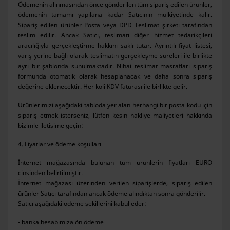
Ödemenin alınmasından önce gönderilen tüm sipariş edilen ürünler,
ödemenin tamamı yapılana kadar Satıcının mülkiyetinde kalır.
Sipariş edilen ürünler Posta veya DPD Teslimat şirketi tarafından
teslim edilir. Ancak Satıcı, teslimatı diğer hizmet tedarikçileri
aracılığıyla gerçekleştirme hakkını saklı tutar. Ayrıntılı fiyat listesi,
varış yerine bağlı olarak teslimatın gerçekleşme süreleri ile birlikte
ayrı bir şablonda sunulmaktadır. Nihai teslimat masrafları sipariş
formunda otomatik olarak hesaplanacak ve daha sonra sipariş
değerine eklenecektir. Her koli KDV faturası ile birlikte gelir.
Ürünlerimizi aşağıdaki tabloda yer alan herhangi bir posta kodu için
sipariş etmek isterseniz, lütfen kesin nakliye maliyetleri hakkında
bizimle iletişime geçin:
4. Fiyatlar ve ödeme koşulları
İnternet mağazasında bulunan tüm ürünlerin fiyatları EURO
cinsinden belirtilmiştir.
İnternet mağazası üzerinden verilen siparişlerde, sipariş edilen
ürünler Satıcı tarafından ancak ödeme alındıktan sonra gönderilir.
Satıcı aşağıdaki ödeme şekillerini kabul eder:
- banka hesabımıza ön ödeme