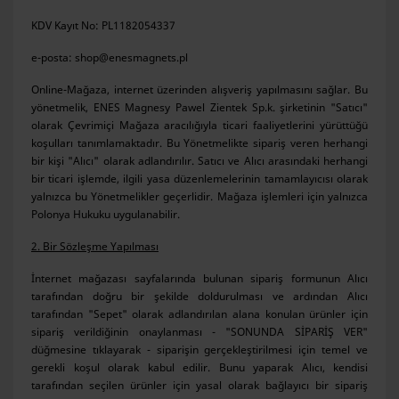
KDV Kayıt No: PL1182054337
e-posta: shop@enesmagnets.pl
Online-Mağaza, internet üzerinden alışveriş yapılmasını sağlar. Bu
yönetmelik, ENES Magnesy Pawel Zientek Sp.k. şirketinin "Satıcı"
olarak Çevrimiçi Mağaza aracılığıyla ticari faaliyetlerini yürüttüğü
koşulları tanımlamaktadır. Bu Yönetmelikte sipariş veren herhangi
bir kişi "Alıcı" olarak adlandırılır. Satıcı ve Alıcı arasındaki herhangi
bir ticari işlemde, ilgili yasa düzenlemelerinin tamamlayıcısı olarak
yalnızca bu Yönetmelikler geçerlidir. Mağaza işlemleri için yalnızca
Polonya Hukuku uygulanabilir.
2. Bir Sözleşme Yapılması
İnternet mağazası sayfalarında bulunan sipariş formunun Alıcı
tarafından doğru bir şekilde doldurulması ve ardından Alıcı
tarafından "Sepet" olarak adlandırılan alana konulan ürünler için
sipariş verildiğinin onaylanması - "SONUNDA SİPARİŞ VER"
düğmesine tıklayarak - siparişin gerçekleştirilmesi için temel ve
gerekli koşul olarak kabul edilir. Bunu yaparak Alıcı, kendisi
tarafından seçilen ürünler için yasal olarak bağlayıcı bir sipariş