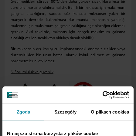
üretilmedikleri sürece, 80°C'den daha yüksek sıcaklıklara kısa bir
süre bile maruz bırakılmamalıdır. Belirli bir mıknatıs için maksimum
çalışma sıcaklığının, sadece söz konusu mıknatısın yakın bir
manyetik devrede kullanılması durumunda mıknatısın yapıldığı
malzeme için maksimum çalışma sıcaklığına eşit olacağını eklemek
gerekir. Aksi takdirde, mıknatıs için gerçek maksimum çalışma
sıcaklığı verilen sıcaklıktan oldukça düşük olabilir).
Bir mıknatısın dış koruyucu kaplamasındaki önemsiz çizikler veya
düzensizlikler bir ürün hatası olarak kabul edilmez ve çalışma
parametrelerini etkilemez.
6. Sorumluluk ve güvenlik
Zgoda
Szczegóły
O plikach cookies
Niniejsza strona korzysta z plików cookie