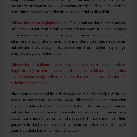
mesafede tutmanızı ve kullanmanızı öneririz! Büyük mıknatıslar
hem işitme hem de kalp cihazlarının işlevlerini etkileyebilir!
Mıknatıslar insan sağlığını etkiler!
Güçlü mıknatısların insan vücudu
üzerindeki etkisi henüz tam olarak araştırılmamıştır. Her ihtimale
karşı vücudunuzu mıknatısların yaydığı manyetik alanın uzun süreli
etkisine maruz bırakmamanızı öneririz. Bunun dışında, neodimyum
mıknatısların kaplandığı nikel, bu elemente aşırı duyarlı kişiler için
alerjik reaksiyona neden olabilir.
Mıknatısların kullanımından kaynaklanan tüm olası riskleri
öngöremediğimizden, bunların akıllıca ve dikkatli bir şekilde
kullanılmasını tavsiye ediyoruz. Şüphe durumunda lütfen sorularınızı
şirketimize yöneltiniz.
Alıcı, satın alma işlemi ile birlikte uyarılarımızı öğrendiğini ve bu tür
güçlü mıknatısların akılsızca veya dikkatsizce kullanılmasından
kaynaklanabilecek riskleri anladığını kabul eder. Satıcı, satın alınan
mıknatısların kullanımından kaynaklanan herhangi bir hasar veya
vücut zararından sorumlu olmayacaktır! Yukarıda belirtilen
gerçeklerle bağlantılı olan ve şirketimize yöneltilen her türlü
tazminat talebi kesinlikle reddedilecektir!