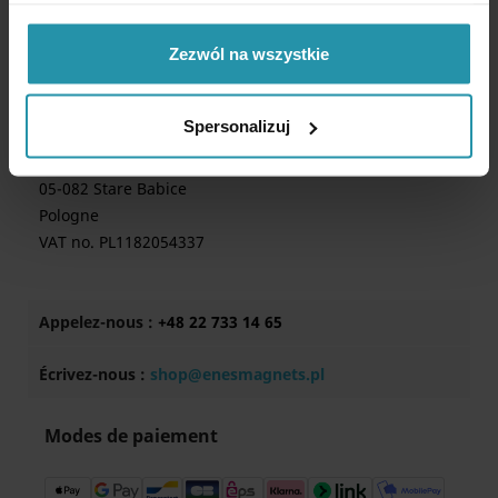
Contact
Zezwól na wszystkie
Politique de confidentialité
Spersonalizuj
Enes Magnesy Paweł Zientek Spółka komandytowa
Address: Kutrzeby 15
05-082 Stare Babice
Pologne
VAT no. PL1182054337
Appelez-nous :
+48 22 733 14 65
Écrivez-nous :
shop@enesmagnets.pl
Modes de paiement