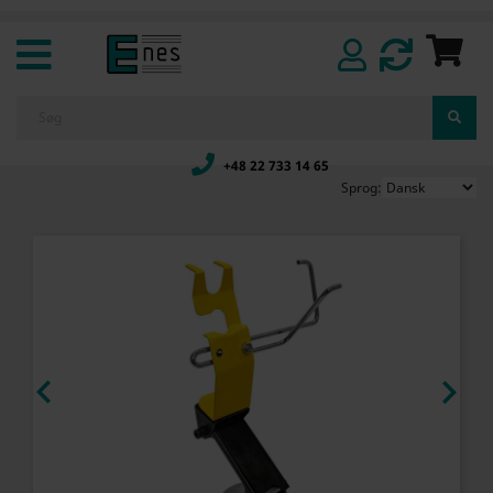
+48 22 733 14 65
Sprog:

