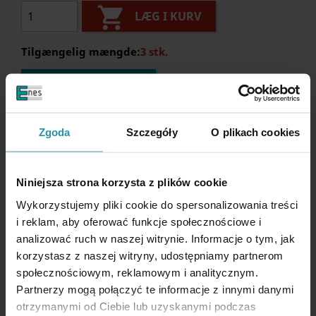

LÆG I KURV
Tilgængelig mængde:
3 stk.
STIL ET SPØRGSMÅL
Beskrivelse
Zgoda
Szczegóły
O plikach cookies
Niniejsza strona korzysta z plików cookie
Wykorzystujemy pliki cookie do spersonalizowania treści
i reklam, aby oferować funkcje społecznościowe i
PARAMETRE FOR YDEEVNE
analizować ruch w naszej witrynie. Informacje o tym, jak
korzystasz z naszej witryny, udostępniamy partnerom
Producent
Stronghandtools
społecznościowym, reklamowym i analitycznym.
Højde
180-310 [mm]
Partnerzy mogą połączyć te informacje z innymi danymi
otrzymanymi od Ciebie lub uzyskanymi podczas