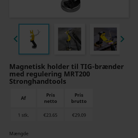


Magnetisk holder til TIG-brænder
med regulering MRT200
Stronghandtools
Pris
Pris
Af
netto
brutto
1 stk.
€23.65
€
29.09
Mængde