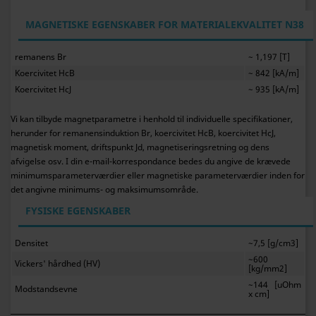
MAGNETISKE EGENSKABER FOR MATERIALEKVALITET N38
remanens Br
~ 1,197 [T]
Koercivitet HcB
~ 842 [kA/m]
Koercivitet HcJ
~ 935 [kA/m]
Vi kan tilbyde magnetparametre i henhold til individuelle specifikationer,
herunder for remanensinduktion Br, koercivitet HcB, koercivitet HcJ,
magnetisk moment, driftspunkt Jd, magnetiseringsretning og dens
afvigelse osv. I din e-mail-korrespondance bedes du angive de krævede
minimumsparameterværdier eller magnetiske parameterværdier inden for
det angivne minimums- og maksimumsområde.
FYSISKE EGENSKABER
Densitet
~7,5 [g/cm3]
~600
Vickers' hårdhed (HV)
[kg/mm2]
~144 [uOhm
Modstandsevne
x cm]