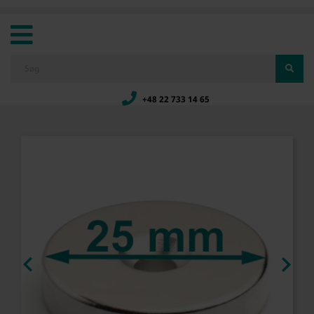
+48 22 733 14 65

