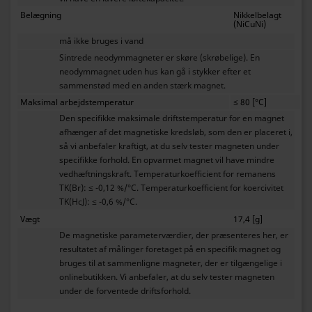
Belægning
Nikkelbelagt
(NiCuNi)
må ikke bruges i vand
Sintrede neodymmagneter er skøre (skrøbelige). En
neodymmagnet uden hus kan gå i stykker efter et
sammenstød med en anden stærk magnet.
Maksimal arbejdstemperatur
≤ 80 [°C]
Den specifikke maksimale driftstemperatur for en magnet
afhænger af det magnetiske kredsløb, som den er placeret i,
så vi anbefaler kraftigt, at du selv tester magneten under
specifikke forhold. En opvarmet magnet vil have mindre
vedhæftningskraft. Temperaturkoefficient for remanens
TK(Br): ≤ -0,12 %/°C. Temperaturkoefficient for koercivitet
TK(HcJ): ≤ -0,6 %/°C.
Vægt
17,4 [g]
De magnetiske parameterværdier, der præsenteres her, er
resultatet af målinger foretaget på en specifik magnet og
bruges til at sammenligne magneter, der er tilgængelige i
onlinebutikken. Vi anbefaler, at du selv tester magneten
under de forventede driftsforhold.