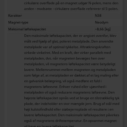
cirkulære overflade på en magnet udgør N-polen, mens den
anden - modsatte - cirkulære overflade refererer til S-polen.
Karakter
N38
Magnet-type
Neodym
Maksimal løftekapacitet
~8,66 [kg]
Den maksimale løftekapacitet, der er angivet ovenfor, blev
målt ved hjælp af glat, poleret metalplade. Den anvendte
metalplade var af optimal tykkelse. Aftrækningskraften
virkede vinkelret. Med en kraft, der virker parallelt med
metalpladen, dvs. når magneten bevæges hen over
metalpladen, vil magnetens løftekapacitet være betydeligt
lavere. Mellemrummet mellem magneten og metalpladen
som følge af, at metalpladen er dækket af et lag maling eller
en galvanisk belægning, vil også medføre et fald i
magnetens løfteevne. Enhver ruhed eller ujævnhed i
metalpladen vil også reducere magnetens løfteevne. Den
højeste løftekapacitet opnås ved at bruge en tilstrækkelig tyk
plade, der indeholder en stor mængde jern. Brug af stål med
højt kulstofindhold eller støbejernsplade vil resultere i en
lavere løftekapacitet. Den maksimale løftekapacitet påvirkes
også af magnetens driftstemperatur. En opvarmet magnet
vil have en lavere løftekapacitet.