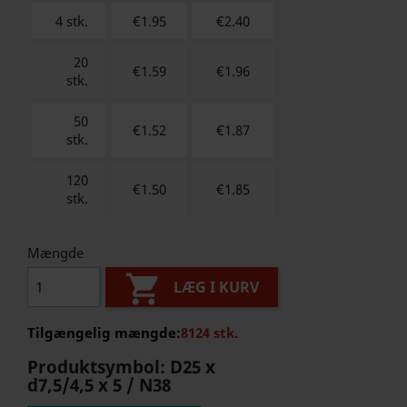
4 stk.
€1.95
€
2.40
20
€1.59
€
1.96
stk.
50
€1.52
€
1.87
stk.
120
€1.50
€
1.85
stk.
Mængde

LÆG I KURV
Tilgængelig mængde:
8124 stk.
Produktsymbol:
D25 x
d7,5/4,5 x 5 / N38