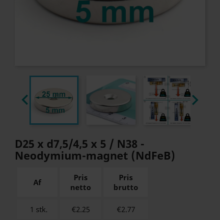


D25 x d7,5/4,5 x 5 / N38 -
Neodymium-magnet (NdFeB)
Pris
Pris
Af
netto
brutto
1 stk.
€2.25
€
2.77