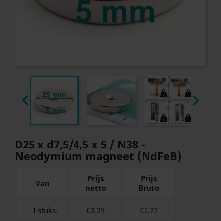


D25 x d7,5/4,5 x 5 / N38 -
Neodymium magneet (NdFeB)
Prijs
Prijs
Van
netto
Bruto
1 stuks.
€2.25
€
2.77