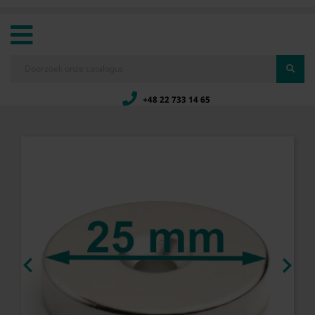
+48 22 733 14 65

