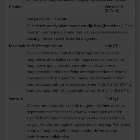
Coating
Vernikkeld
(NiCuNi)
niet gebruiken in water
Gesinterde neodymium magneten zijn bros (breekbaar). Een
neodymiummagneet zonder behuizing kan breken na een
botsing met een andere sterke magneet.
Maximale bedrijfstemperatuur
≤ 80 [°C]
De specifieke maximale bedrijfstemperatuur van een
magneet is afhankelijk van het magneetcircuit waarin de
magneet is geplaatst, dus we raden sterk aan om de
magneet zelf onder specifieke omstandigheden te testen.
Een verwarmde magneet zal minder kleefkracht hebben.
Temperatuurcoëfficiënt van remanentie TK(Br): ≤ -0,12%/°C.
Temperatuurcoëfficiënt van coërciviteit TK(HcJ): ≤ -0,6%/°C.
Gewicht
17,4 [g]
De parameterwaarden van de magneet die hier worden
gepresenteerd zijn het resultaat van metingen aan één
specifieke magneet en worden gebruikt om magneten te
vergelijken die verkrijgbaar zijn in de online shop. We raden
u aan de magneet zelf te testen onder de verwachte
bedrijfsomstandigheden.