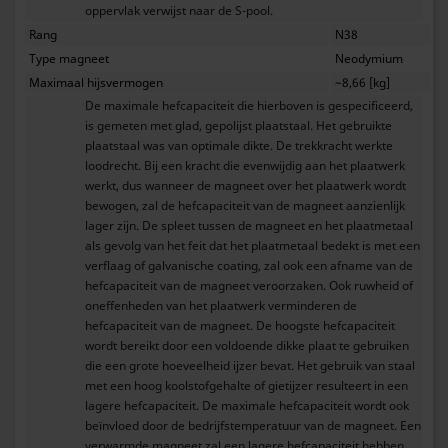
oppervlak verwijst naar de S-pool.
Rang
N38
Type magneet
Neodymium
Maximaal hijsvermogen
~8,66 [kg]
De maximale hefcapaciteit die hierboven is gespecificeerd,
is gemeten met glad, gepolijst plaatstaal. Het gebruikte
plaatstaal was van optimale dikte. De trekkracht werkte
loodrecht. Bij een kracht die evenwijdig aan het plaatwerk
werkt, dus wanneer de magneet over het plaatwerk wordt
bewogen, zal de hefcapaciteit van de magneet aanzienlijk
lager zijn. De spleet tussen de magneet en het plaatmetaal
als gevolg van het feit dat het plaatmetaal bedekt is met een
verflaag of galvanische coating, zal ook een afname van de
hefcapaciteit van de magneet veroorzaken. Ook ruwheid of
oneffenheden van het plaatwerk verminderen de
hefcapaciteit van de magneet. De hoogste hefcapaciteit
wordt bereikt door een voldoende dikke plaat te gebruiken
die een grote hoeveelheid ijzer bevat. Het gebruik van staal
met een hoog koolstofgehalte of gietijzer resulteert in een
lagere hefcapaciteit. De maximale hefcapaciteit wordt ook
beïnvloed door de bedrijfstemperatuur van de magneet. Een
verwarmde magneet zal een lagere hefcapaciteit hebben.