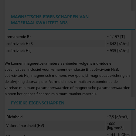
MAGNETISCHE EIGENSCHAPPEN VAN
MATERIAALKWALITEIT N38
remanentie Br
~ 1,197 [T]
coërciviteit HcB
~ 842 [kA/m]
coërciviteit HcJ
~ 935 [kA/m]
We kunnen magneetparameters aanbieden volgens individuele
specificaties, inclusief voor remanentie-inductie Br, coërciviteit HcB,
coërciviteit HcJ, magnetisch moment, werkpunt Jd, magnetisatierichting en
de afwijking daarvan, enz. Vermeld in uw e-mailcorrespondentie de
vereiste minimum parameterwaarden of magnetische parameterwaarden
binnen het gespecificeerde minimum-maximumbereik.
FYSIEKE EIGENSCHAPPEN
Dichtheid
~7,5 [g/cm3].
~600
Vickers' hardheid (HV)
[kg/mm2]
~144 [uOhm