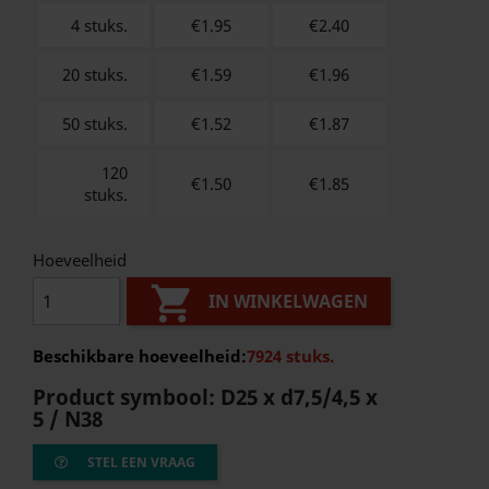
4 stuks.
€1.95
€
2.40
20 stuks.
€1.59
€
1.96
50 stuks.
€1.52
€
1.87
120
€1.50
€
1.85
stuks.
Hoeveelheid

IN WINKELWAGEN
Beschikbare hoeveelheid:
7924 stuks.
Product symbool:
D25 x d7,5/4,5 x
5 / N38
STEL EEN VRAAG