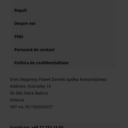
Reguli
Despre noi
Plăți
Persoană de contact
Politica de confidențialitate
Enes Magnesy Paweł Zientek Spółka komandytowa
Address: Kutrzeby 15
05-082 Stare Babice
Polonia
VAT no. PL1182054337
Sunați-ne:
+48 22 733 14 65