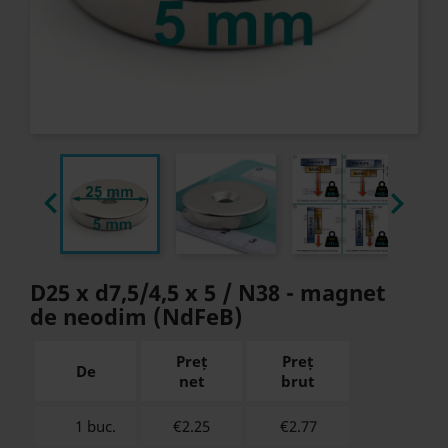


D25 x d7,5/4,5 x 5 / N38 - magnet
de neodim (NdFeB)
Preț
Preț
De
net
brut
1 buc.
€2.25
€
2.77