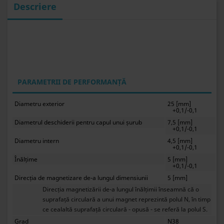
Descriere
PARAMETRII DE PERFORMANȚĂ
Diametru exterior
25 [mm]
+0,1/-0,1
Diametrul deschiderii pentru capul unui șurub
7,5 [mm]
+0,1/-0,1
Diametru intern
4,5 [mm]
+0,1/-0,1
Înălțime
5 [mm]
+0,1/-0,1
Direcția de magnetizare de-a lungul dimensiunii
5 [mm]
Direcția magnetizării de-a lungul înălțimii înseamnă că o
suprafață circulară a unui magnet reprezintă polul N, în timp
ce cealaltă suprafață circulară - opusă - se referă la polul S.
Grad
N38