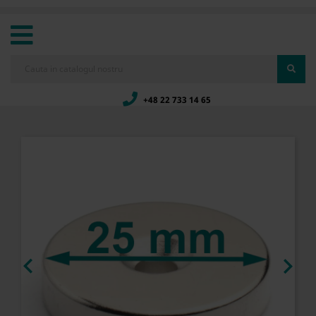
+48 22 733 14 65

