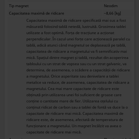
Tip magnet
Neodim
Capacitatea maximă de ridicare
~8,66 [kg]
Capacitatea maximă de ridicare specificată mai sus a fost
măsurată folosind tablă netedă, lustruită. Grosimea tablei
utilizate a fost optimă. Forța de tracțiune a acționat
perpendicular. În cazul unei forțe care acționează paralel cu
tablă, adică atunci când magnetul se deplasează pe tablă,
capacitatea de ridicare a magnetului va fi semnificativ mai
mică. Spațiul dintre magnet și tablă, rezultat din acoperirea
tabloului cu un strat de vopsea sau cu un strat galvanic, va
determina, de asemenea, o scădere a capacității de ridicare
a magnetului. Orice asperitate sau denivelare a tablei
metalice va reduce, de asemenea, capacitatea de ridicare a
magnetului. Cea mai mare capacitate de ridicare este
obținută prin utilizarea unei foi suficient de groase care
conține o cantitate mare de fier. Utilizarea oțelului cu
conținut ridicat de carbon sau a tablei de fontă va duce la o
capacitate de ridicare mai mică. Capacitatea maximă de
ridicare este, de asemenea, afectată de temperatura de
funcționare a magnetului. Un magnet încălzit va avea o
capacitate de ridicare mai mică.