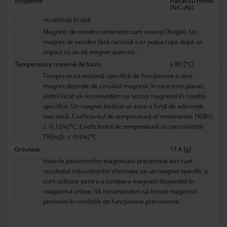
Acoperire
Placat cu nichel
(NiCuNi)
nu utilizați în apă
Magneții de neodim sinterizați sunt casanți (fragili). Un
magnet de neodim fără carcasă s-ar putea rupe după un
impact cu un alt magnet puternic.
Temperatura maximă de lucru
≤ 80 [°C]
Temperatura maximă specifică de funcționare a unui
magnet depinde de circuitul magnetic în care este plasat,
astfel încât vă recomandăm să testați magnetul în condiții
specifice. Un magnet încălzit va avea o forță de aderență
mai mică. Coeficientul de temperatură al remanenței TK(Br):
≤ -0,12%/°C. Coeficientul de temperatură al coercitivității
TK(HcJ): ≤ -0,6%/°C.
Greutate
17,4 [g]
Valorile parametrilor magnetului prezentate aici sunt
rezultatul măsurătorilor efectuate pe un magnet specific și
sunt utilizate pentru a compara magneții disponibili în
magazinul online. Vă recomandăm să testați magnetul
personal în condițiile de funcționare preconizate.