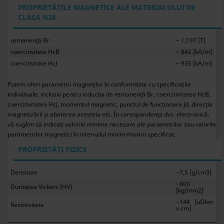
PROPRIETĂȚILE MAGNETICE ALE MATERIALULUI DE
CLASA N38
remanență Br
~ 1,197 [T]
coercitivitate HcB
~ 842 [kA/m]
coercitivitate HcJ
~ 935 [kA/m]
Putem oferi parametrii magneților în conformitate cu specificațiile
individuale, inclusiv pentru inducția de remanență Br, coercitivitatea HcB,
coercitivitatea HcJ, momentul magnetic, punctul de funcționare Jd, direcția
magnetizării și abaterea acesteia etc. În corespondența dvs. electronică,
vă rugăm să indicați valorile minime necesare ale parametrilor sau valorile
parametrilor magnetici în intervalul minim-maxim specificat.
PROPRIETĂȚI FIZICE
Densitate
~7,5 [g/cm3]
~600
Duritatea Vickers (HV)
[kg/mm2]
~144 [uOhm
Rezistivitate
x cm]