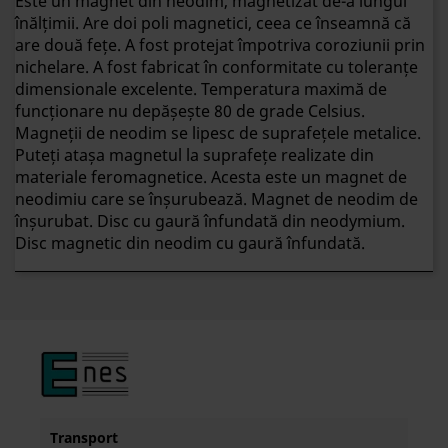
Este un magnet din neodim, magnetizat de-a lungul
înălțimii. Are doi poli magnetici, ceea ce înseamnă că
are două fețe. A fost protejat împotriva coroziunii prin
nichelare. A fost fabricat în conformitate cu toleranțe
dimensionale excelente. Temperatura maximă de
funcționare nu depășește 80 de grade Celsius.
Magneții de neodim se lipesc de suprafețele metalice.
Puteți atașa magnetul la suprafețe realizate din
materiale feromagnetice. Acesta este un magnet de
neodimiu care se înșurubează. Magnet de neodim de
înșurubat. Disc cu gaură înfundată din neodymium.
Disc magnetic din neodim cu gaură înfundată.
Transport