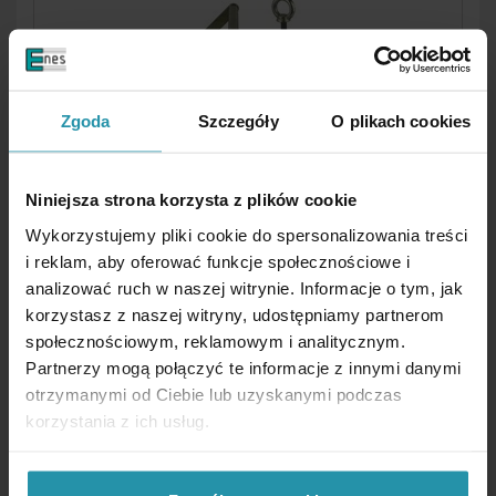
Zgoda
Szczegóły
O plikach cookies
ERITYISET PITOMAGNEETIT
Niniejsza strona korzysta z plików cookie
Wykorzystujemy pliki cookie do spersonalizowania treści
i reklam, aby oferować funkcje społecznościowe i
analizować ruch w naszej witrynie. Informacje o tym, jak
korzystasz z naszej witryny, udostępniamy partnerom
społecznościowym, reklamowym i analitycznym.
Partnerzy mogą połączyć te informacje z innymi danymi
otrzymanymi od Ciebie lub uzyskanymi podczas
MAGNEETTIJALUSTAT, RUUVIPURISTIMET,
korzystania z ich usług.
PRISMAT