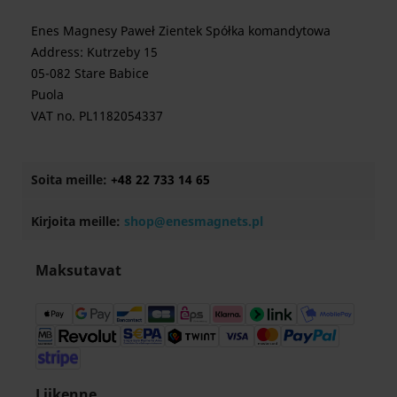
Enes Magnesy Paweł Zientek Spółka komandytowa
Address: Kutrzeby 15
05-082 Stare Babice
Puola
VAT no. PL1182054337
Soita meille:
+48 22 733 14 65
Kirjoita meille:
shop@enesmagnets.pl
Maksutavat
Liikenne