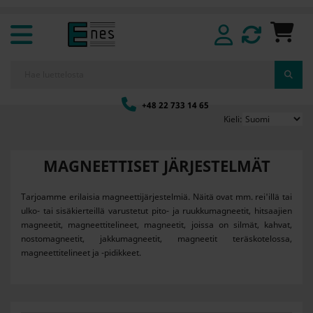
+48 22 733 14 65
Kieli:
MAGNEETTISET JÄRJESTELMÄT
Tarjoamme erilaisia magneettijärjestelmiä. Näitä ovat mm. rei'illä tai
ulko- tai sisäkierteillä varustetut pito- ja ruukkumagneetit, hitsaajien
magneetit, magneettitelineet, magneetit, joissa on silmät, kahvat,
nostomagneetit, jakkumagneetit, magneetit teräskotelossa,
magneettitelineet ja -pidikkeet.