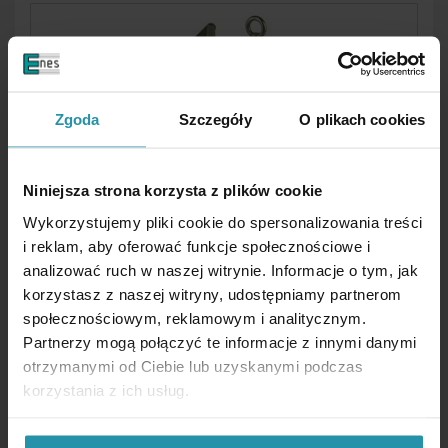
Zgoda
Szczegóły
O plikach cookies
AIMANTS DE MAINTIEN SPÉCIAUX
Niniejsza strona korzysta z plików cookie
Wykorzystujemy pliki cookie do spersonalizowania treści
i reklam, aby oferować funkcje społecznościowe i
analizować ruch w naszej witrynie. Informacje o tym, jak
korzystasz z naszej witryny, udostępniamy partnerom
społecznościowym, reklamowym i analitycznym.
Partnerzy mogą połączyć te informacje z innymi danymi
otrzymanymi od Ciebie lub uzyskanymi podczas
MANDRINS, ÉTAUX ET PRISMES
korzystania z ich usług.
MAGNÉTIQUES