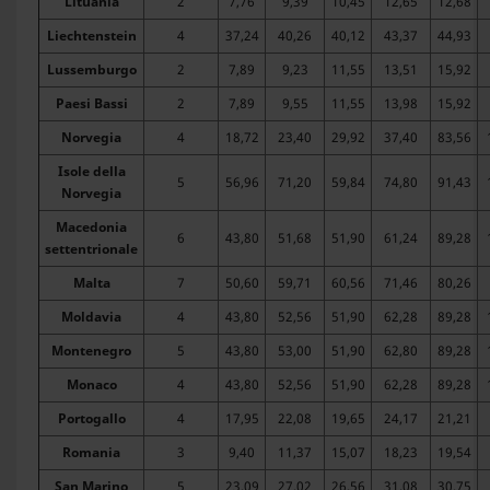
Lituania
2
7,76
9,39
10,45
12,65
12,68
Liechtenstein
4
37,24
40,26
40,12
43,37
44,93
Lussemburgo
2
7,89
9,23
11,55
13,51
15,92
Paesi Bassi
2
7,89
9,55
11,55
13,98
15,92
Norvegia
4
18,72
23,40
29,92
37,40
83,56
Isole della
5
56,96
71,20
59,84
74,80
91,43
Norvegia
Macedonia
6
43,80
51,68
51,90
61,24
89,28
settentrionale
Malta
7
50,60
59,71
60,56
71,46
80,26
Moldavia
4
43,80
52,56
51,90
62,28
89,28
Montenegro
5
43,80
53,00
51,90
62,80
89,28
Monaco
4
43,80
52,56
51,90
62,28
89,28
Portogallo
4
17,95
22,08
19,65
24,17
21,21
Romania
3
9,40
11,37
15,07
18,23
19,54
San Marino
5
23,09
27,02
26,56
31,08
30,75