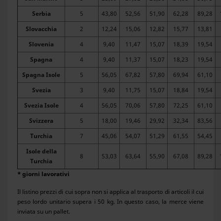
Serbia
5
43,80
52,56
51,90
62,28
89,28
Slovacchia
2
12,24
15,06
12,82
15,77
13,81
Slovenia
4
9,40
11,47
15,07
18,39
19,54
Spagna
4
9,40
11,37
15,07
18,23
19,54
Spagna Isole
5
56,05
67,82
57,80
69,94
61,10
Svezia
3
9,40
11,75
15,07
18,84
19,54
Svezia Isole
4
56,05
70,06
57,80
72,25
61,10
Svizzera
5
18,00
19,46
29,92
32,34
83,56
Turchia
7
45,06
54,07
51,29
61,55
54,45
Isole della
8
53,03
63,64
55,90
67,08
89,28
Turchia
* giorni lavorativi
Il listino prezzi di cui sopra non si applica al trasporto di articoli il cui
peso lordo unitario supera i 50 kg. In questo caso, la merce viene
inviata su un pallet.