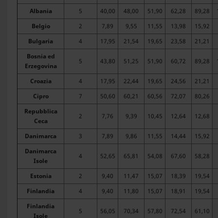
Albania
5
40,00
48,00
51,90
62,28
89,28
Belgio
2
7,89
9,55
11,55
13,98
15,92
Bulgaria
4
17,95
21,54
19,65
23,58
21,21
Bosnia ed
5
43,80
51,25
51,90
60,72
89,28
Erzegovina
Croazia
4
17,95
22,44
19,65
24,56
21,21
Cipro
7
50,60
60,21
60,56
72,07
80,26
Repubblica
2
7,76
9,39
10,45
12,64
12,68
Ceca
Danimarca
3
7,89
9,86
11,55
14,44
15,92
Danimarca
4
52,65
65,81
54,08
67,60
58,28
Isole
Estonia
2
9,40
11,47
15,07
18,39
19,54
Finlandia
4
9,40
11,80
15,07
18,91
19,54
Finlandia
5
56,05
70,34
57,80
72,54
61,10
Isole