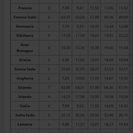
Francia
3
7,89
9,47
11,55
13,86
15,92
Francia Isole
4
43,37
52,04
57,80
69,36
49,00
Germania
2
7,76
9,23
10,45
12,44
12,68
Gibilterra
5
17,59
17,59
19,91
19,91
22,22
Gran
4
10,30
12,36
16,38
19,66
19,54
Bretagna
Grecia
5
9,40
11,66
15,07
18,69
19,54
Grecia Isola
6
25,85
32,05
30,27
37,53
33,57
Ungheria
2
7,89
10,02
11,55
14,67
15,92
Islanda
7
43,80
54,31
51,90
64,36
67,91
Irlanda
4
14,29
17,58
15,92
19,58
19,54
Italia
4
7,89
9,63
11,55
14,09
15,92
Italia Isole
5
25,12
30,65
26,56
32,40
30,75
Lettonia
2
9,40
11,37
15,07
18,23
19,54