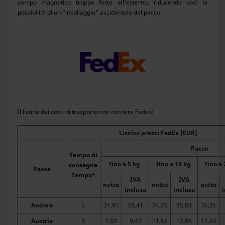
campo magnetico troppo forte all'esterno, riducendo così la
possibilità di un "incollaggio" accidentale del pacco.
Il listino dei costi di trasporto con corriere Fedex:
Listino prezzi FedEx [EUR]
Pacco
Tempo di
fino a 5 kg
fino a 10 kg
fino a 
consegna
Paese
Tempo*
IVA
IVA
netto
netto
netto
inclusa
inclusa
Andora
5
31,97
33,41
34,29
35,83
36,01
Austria
3
7,89
9,47
11,55
13,86
15,92