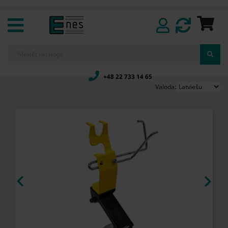
+48 22 733 14 65
Valoda:

