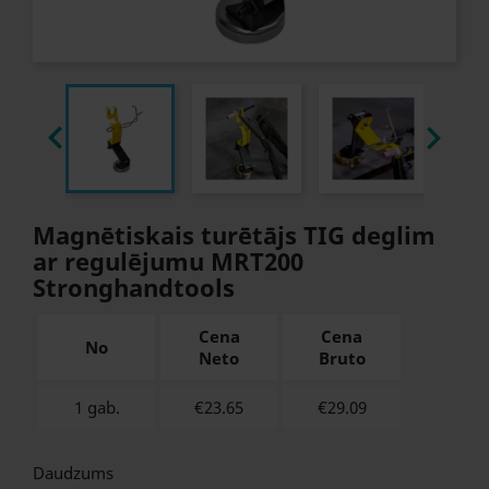


Magnētiskais turētājs TIG deglim
ar regulējumu MRT200
Stronghandtools
Cena
Cena
No
Neto
Bruto
1 gab.
€23.65
€
29.09
Daudzums