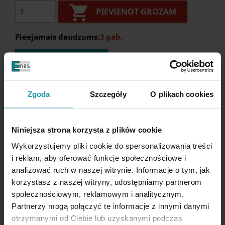

PIEVIENOT GROZAM
Pieejamais daudzums:
3 gab.
UZDOT JAUTĀJUMU
Apraksts
Zgoda
Szczegóły
O plikach cookies
Niniejsza strona korzysta z plików cookie
Wykorzystujemy pliki cookie do spersonalizowania treści
i reklam, aby oferować funkcje społecznościowe i
VEIKTSPĒJAS PARAMETRI
analizować ruch w naszej witrynie. Informacje o tym, jak
korzystasz z naszej witryny, udostępniamy partnerom
Ražotājs
Stronghandtools
społecznościowym, reklamowym i analitycznym.
Augstums
180-310 [mm]
Partnerzy mogą połączyć te informacje z innymi danymi
otrzymanymi od Ciebie lub uzyskanymi podczas