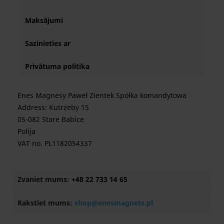
Maksājumi
Sazinieties ar
Privātuma politika
Enes Magnesy Paweł Zientek Spółka komandytowa
Address: Kutrzeby 15
05-082 Stare Babice
Polija
VAT no. PL1182054337
Zvaniet mums:
+48 22 733 14 65
Rakstiet mums:
shop@enesmagnets.pl