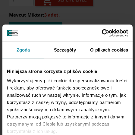

Mevcut Miktar:
3 adet.
BIR SORU SORUN
Açıklama
Zgoda
Szczegóły
O plikach cookies
Niniejsza strona korzysta z plików cookie
Wykorzystujemy pliki cookie do spersonalizowania treści
i reklam, aby oferować funkcje społecznościowe i
PERFORMANS PARAMETRELERI
analizować ruch w naszej witrynie. Informacje o tym, jak
korzystasz z naszej witryny, udostępniamy partnerom
Üretici firma
Stronghandtools
społecznościowym, reklamowym i analitycznym.
Yükseklik
180-310 [mm]
Partnerzy mogą połączyć te informacje z innymi danymi
otrzymanymi od Ciebie lub uzyskanymi podczas
korzystania z ich usług.
Torç (TIG torç) için yüksekliği ayarlanabilir manyetik stand,