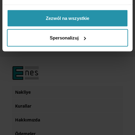
kullanılmadığında torç için güvenli ve rahat bir tutuş sağlar.
Ek bir kablo askısı kaynak sırasında bileği rahatlatır.
Zezwól na wszystkie
Spersonalizuj
Nakliye
Kurallar
Hakkımızda
Ödemeler