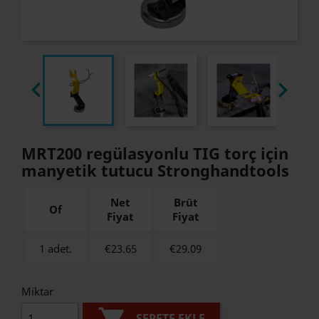


MRT200 regülasyonlu TIG torç için
manyetik tutucu Stronghandtools
Net
Brüt
Of
Fiyat
Fiyat
1 adet.
€23.65
€
29.09
Miktar
SEPETE EKLE