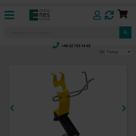
+48 22 733 14 65
Dil:

