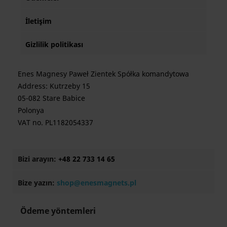
İletişim
Gizlilik politikası
Enes Magnesy Paweł Zientek Spółka komandytowa
Address: Kutrzeby 15
05-082 Stare Babice
Polonya
VAT no. PL1182054337
Bizi arayın:
+48 22 733 14 65
Bize yazın:
shop@enesmagnets.pl
Ödeme yöntemleri