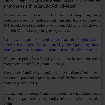
obaly), stejně jako při zpracování plastů, v keramickém
a mnoha dalších průmyslových odvětvích.
Magnetický rošt z kyselinovzdorné oceli obsahuje magnetický
systém sestavený z neodymových magnetů. Jedná se o povrch
čtyř do odlučovače zabudovaných magnetických filtračních tyčí o
průměru 32 mm, který je magneticky aktivní.
Na zakázku jsme připraveni dodat magnetické odlučovače o
rozměrech zvolených Zákazníkem. Magnetické parametry, rozsah
aktivity a rozměry se upravují podle potřeb a očekávání Klienta.
Magnetické pole
přes středové póly na povrchu ochranné trubky
magnetické filtrační tyče je min.
0,750 [T].
V magnetické mřížce byly použity slinuté neodymové magnety.
Maximální pracovní teplota magnetické mřížky s neodymovými
magnety je cca
80°[C]
.
Položka není vodotěsná.
Neměl by se používat v kontaktu s vodou
(a jinými kapalinami na bázi vody) nebo v prostředí s vysokou
vlhkostí.