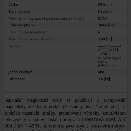
Výška
50 [mm]
Typ magnetu
Neodym
Maximální magnetické pole nad středními póly
0,75 [T]
2
Průtočná plocha
304,6 [cm
]
Počet magnetických tyčí
4
Maximální pracovní teplota
≤ 80 [°C]
Bydlení
nerezová ocel,
AISI 304 / EN
1.4301,
schválená pro
styk s
potravinami
Jednoúrovňové
ano
Hmotnost
3.8 [kg]
Separační magnetické rošty se používají k zachycování
magneticky měkkých prvků (železné piliny, šrouby atd.) ze
sypkých materiálů (prášky, granulované výrobky, zrna).
Mohou
nerezová ocel, AISI
být využity v potravinářském průmyslu (
304 / EN 1.4301, schválená pro styk s potravinářskými