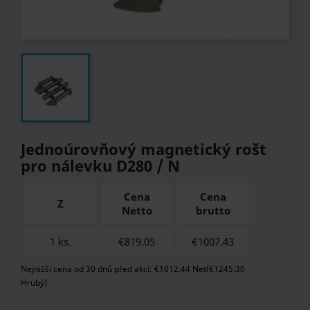
Jednoúrovňový magnetický rošt
pro nálevku D280 / N
Cena
Cena
Z
Netto
brutto
1 ks.
€819.05
€
1007.43
Nejnižší cena od 30 dnů před akcí: €1012.44 Net(€1245.30
Hrubý)