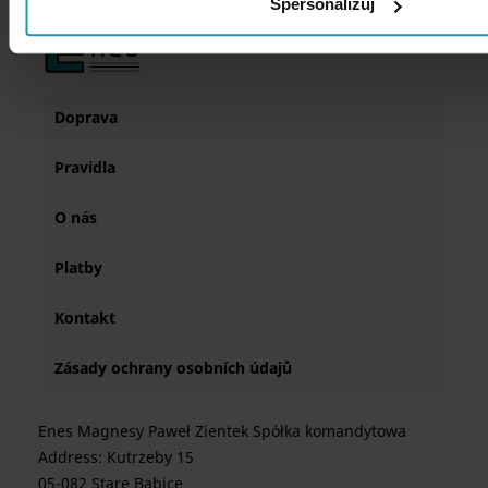
Spersonalizuj
Doprava
Pravidla
O nás
Platby
Kontakt
Zásady ochrany osobních údajů
Enes Magnesy Paweł Zientek Spółka komandytowa
Address: Kutrzeby 15
05-082 Stare Babice