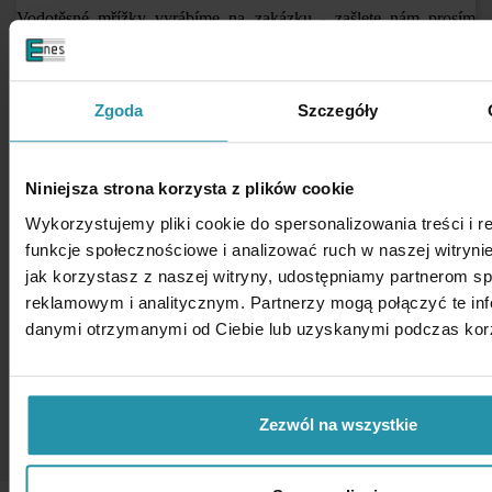
Vodotěsné mřížky vyrábíme na zakázku - zašlete nám prosím
poptávku.
Pozor! Neopatrná manipulace může způsobit vážné poranění
Zgoda
Szczegóły
rukou !
Niniejsza strona korzysta z plików cookie
Wykorzystujemy pliki cookie do spersonalizowania treści i 
funkcje społecznościowe i analizować ruch w naszej witrynie
jak korzystasz z naszej witryny, udostępniamy partnerom 
reklamowym i analitycznym. Partnerzy mogą połączyć te inf
danymi otrzymanymi od Ciebie lub uzyskanymi podczas korzy
Hmotnost: ~3,8 [kg]
Zezwól na wszystkie