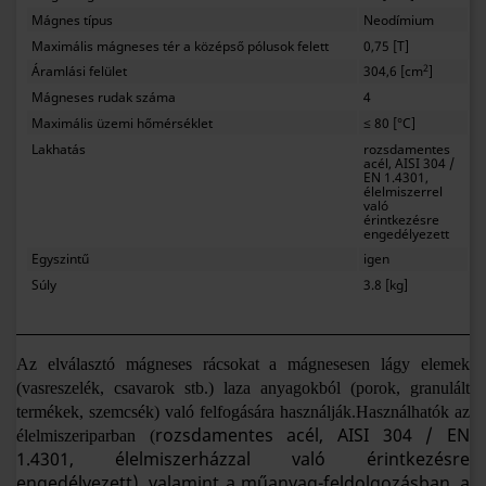
Mágnes típus
Neodímium
Maximális mágneses tér a középső pólusok felett
0,75 [T]
2
Áramlási felület
304,6 [cm
]
Mágneses rudak száma
4
Maximális üzemi hőmérséklet
≤ 80 [°C]
Lakhatás
rozsdamentes
acél, AISI 304 /
EN 1.4301,
élelmiszerrel
való
érintkezésre
engedélyezett
Egyszintű
igen
Súly
3.8 [kg]
Az elválasztó mágneses rácsokat a mágnesesen lágy elemek
(vasreszelék, csavarok stb.) laza anyagokból (porok, granulált
termékek, szemcsék) való felfogására használják.
Használhatók az
rozsdamentes acél, AISI 304 / EN
élelmiszeriparban (
1.4301, élelmiszerházzal való érintkezésre
engedélyezett), valamint a műanyag-feldolgozásban, a