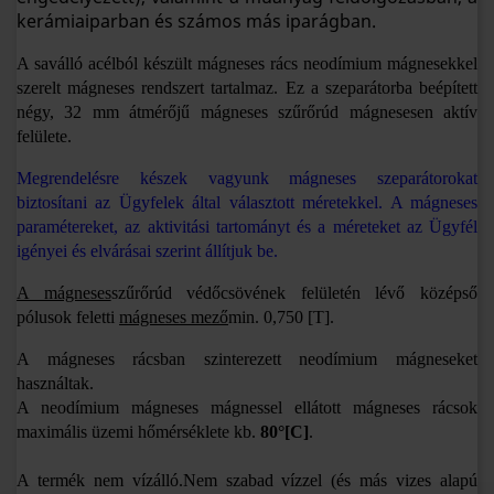
kerámiaiparban és számos más iparágban.
A saválló acélból készült mágneses rács neodímium mágnesekkel
szerelt mágneses rendszert tartalmaz. Ez a szeparátorba beépített
négy, 32 mm átmérőjű mágneses szűrőrúd mágnesesen aktív
felülete.
Megrendelésre készek vagyunk mágneses szeparátorokat
biztosítani az Ügyfelek által választott méretekkel. A mágneses
paramétereket, az aktivitási tartományt és a méreteket az Ügyfél
igényei és elvárásai szerint állítjuk be.
A mágneses
szűrőrúd védőcsövének felületén lévő középső
pólusok feletti
mágneses mező
min.
0,750 [T].
A mágneses rácsban szinterezett neodímium mágneseket
használtak.
A neodímium mágneses mágnessel ellátott mágneses rácsok
maximális üzemi hőmérséklete kb.
80°[C]
.
A termék nem vízálló.
Nem szabad vízzel (és más vizes alapú