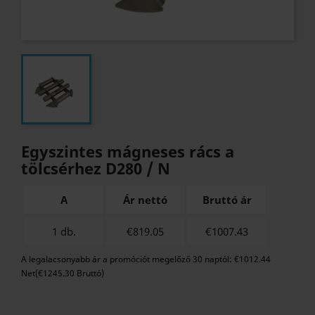
Egyszintes mágneses rács a
tölcsérhez D280 / N
A
Ár nettó
Bruttó ár
1 db.
€819.05
€
1007.43
A legalacsonyabb ár a promóciót megelőző 30 naptól: €1012.44
Net(€1245.30 Bruttó)