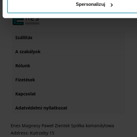
Spersonalizuj
Szállítás
A szabályok
Rólunk
Fizetések
Kapcsolat
Adatvédelmi nyilatkozat
Enes Magnesy Paweł Zientek Spółka komandytowa
Address: Kutrzeby 15