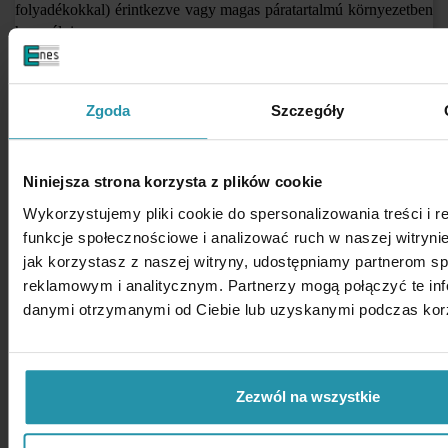
folyadékokkal) érintkezve vagy magas páratartalmú környezetben
használni.
Kérésre vízálló rácsokat készítünk - kérjük, küldje el az
érdeklődését.
Zgoda
Szczegóły
Vigyázat! A gondatlan kezelés súlyos kézsérülést okozhat !
Niniejsza strona korzysta z plików cookie
Wykorzystujemy pliki cookie do spersonalizowania treści i 
funkcje społecznościowe i analizować ruch w naszej witrynie
jak korzystasz z naszej witryny, udostępniamy partnerom 
reklamowym i analitycznym. Partnerzy mogą połączyć te inf
danymi otrzymanymi od Ciebie lub uzyskanymi podczas korzy
Súly: ~3,8 [kg]
Zezwól na wszystkie