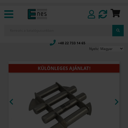
+48 22 733 14 65
Nyelv:
KÜLÖNLEGES AJÁNLAT!

