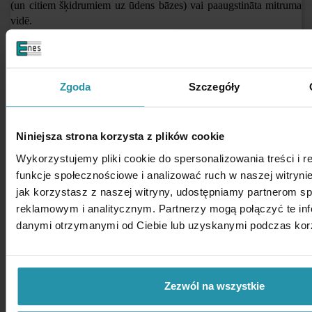
(un citiem šķidrumiem uz ūdens bāzes) vai paaugstināta mitruma
vidē.
Pēc pieprasījuma izgatavojam ūdensnecaurlaidīgas režģi - lūdzu,
sūtiet mums pieprasījumu.
Zgoda
Szczegóły
Uzmanību! Neuzmanīga apiešanās var izraisīt nopietnus roku
ievainojumus !
Niniejsza strona korzysta z plików cookie
Wykorzystujemy pliki cookie do spersonalizowania treści i 
funkcje społecznościowe i analizować ruch w naszej witrynie
jak korzystasz z naszej witryny, udostępniamy partnerom 
reklamowym i analitycznym. Partnerzy mogą połączyć te inf
danymi otrzymanymi od Ciebie lub uzyskanymi podczas korzy
Svars: ~3,8 [kg]
Zezwól na wszystkie