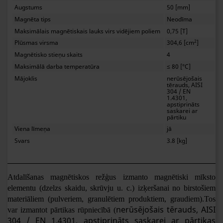
Augstums
50 [mm]
Magnēta tips
Neodīma
Maksimālais magnētiskais lauks virs vidējiem poliem
0,75 [T]
2
Plūsmas virsma
304,6 [cm
]
Magnētisko stieņu skaits
4
Maksimālā darba temperatūra
≤ 80 [°C]
Mājoklis
nerūsējošais
tērauds, AISI
304 / EN
1.4301,
apstiprināts
saskarei ar
pārtiku
Viena līmeņa
jā
Svars
3.8 [kg]
Atdalīšanas magnētiskos režģus izmanto magnētiski mīksto
elementu (dzelzs skaidu, skrūvju u. c.) izķeršanai no birstošiem
materiāliem (pulveriem, granulētiem produktiem, graudiem).
Tos
nerūsējošais tērauds, AISI
var izmantot pārtikas rūpniecībā (
304 / EN 1.4301, apstiprināts saskarei ar pārtikas