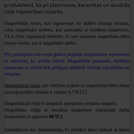
produktiem), kā arī plastmasas, keramikas un daudzās
citās rūpniecības nozarēs.
Magnētiskās restes, kas izgatavotas no skābes izturīga tērauda,
satur magnētisko sistēmu, kas samontēta ar neodīma magnētiem.
Tā ir četru separatorā iebūvētu 32 mm diametra magnētisko filtru
stieņu virsma, kas ir magnētiski aktīva.
Pēc pasūtījuma mēs esam gatavi piegādāt magnētiskos separatorus
ar izmēriem, ko izvēlas klienti. Magnētiskie parametri, darbības
diapazons un izmēri tiek pielāgoti atbilstoši Klienta vajadzībām un
vēlmēm.
Magnētiskais lauks
pār vidējiem poliem uz magnētiskā filtra stieņa
aizsargcaurules virsmas ir vismaz
0,750 [T].
Magnētiskajā režģī ir izmantoti saķepināti neodīma magnēti.
Magnētisko režģu ar neodīma magnētiem maksimālā darba
temperatūra ir aptuveni
80°[C]
.
Izstrādājums nav ūdensizturīgs.
To nedrīkst lietot saskarē ar ūdeni