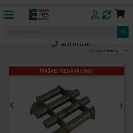
+48 22 733 14 65
Valoda:
ĪPAŠAIS PIEDĀVĀJUMS!

