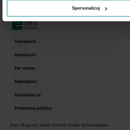
Spersonalizuj
Transports
Noteikumi
Par mums
Maksājumi
Sazinieties ar
Privātuma politika
Enes Magnesy Paweł Zientek Spółka komandytowa