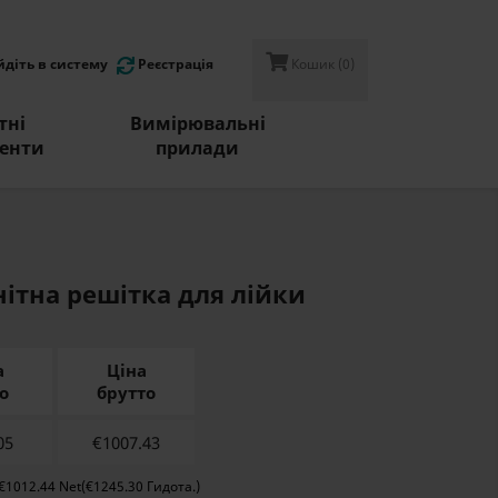
йдіть в систему
Реєстрація
Кошик
(0)
тні
Вимірювальні
менти
прилади
ітна решітка для лійки
а
Ціна
о
брутто
05
€
1007.43
 €1012.44 Net(€1245.30 Гидота.)