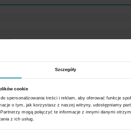
люсами
Szczegóły
 plików cookie
do spersonalizowania treści i reklam, aby oferować funkcje sp
ormacje o tym, jak korzystasz z naszej witryny, udostępniamy p
ються для уловлювання магнітно-м'яких елементів (залізні ти
Partnerzy mogą połączyć te informacje z innymi danymi otrzym
не
).
Вони можуть бути корисними в харчовій промисловості (
nia z ich usług.
родуктами), а також у переробці пластмас, кераміці та 