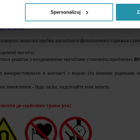
 містить магнітну систему з неодимовими магнітами. Вона явля
уючих стрижнів діаметром 32 мм.
Spersonalizuj
Z
нітні сепаратори з розмірами, обраними Клієнтом. Магнітні п
ань Клієнта.
поверхні захисної трубки магнітного фільтруючого стрижня ста
одимові магніти.
ітних решіток з неодимовими магнітами становить приблизно
80
д використовувати в контакті з водою (та іншими рідинами н
а замовлення - будь ласка, надсилайте нам запити.
вести до серйозних травм рук!