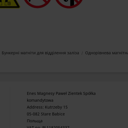
Бункерні магніти для відділення заліза
Однорівнева магнітн
Enes Magnesy Paweł Zientek Spółka
komandytowa
Address: Kutrzeby 15
05-082 Stare Babice
Польща
VAT no. PL1182054337