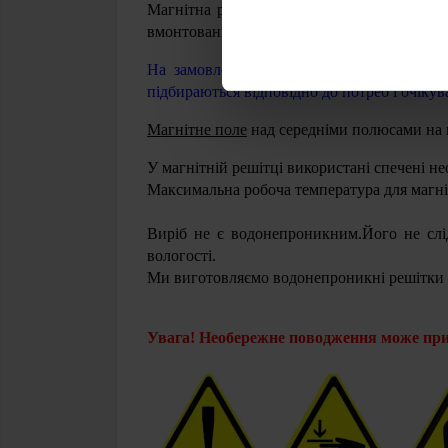
Магнітна решітка з кислотостійкої сталі
вмонтованих в сепаратор магнітних фільтр
На замовлення ми готові виготовити маг
підбираються відповідно до потреб і очікув
Магнітне поле
над середніми полюсами на 
У магнітній решітці використані спечені не
Максимальна робоча температура для магн
Виріб не є водонепроникним.
Його не слі
вологості.
Ми виготовляємо водонепроникні решітки н
Увага! Необережне поводження може приз