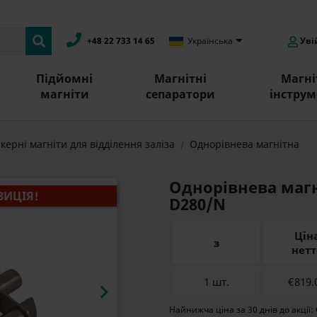

+48 22 733 14 65
Українська
Уві
Підйомні
Магнітні
Магні
магніти
сепаратори
інстру
керні магніти для відділення заліза
Однорівнева магнітна
Однорівнева магн
ЗИЦІЯ!
D280/N
Цін
з
нетт
1 шт.
€819.

Найнижча ціна за 30 днів до акції: