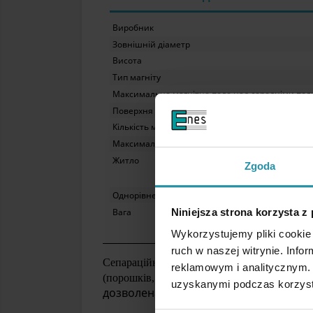
Виробник
Зовнішній діаметр
Висота
Тип магніту
Максимальне магнітне поле над середніми по
Поверхня течії
Кількість магнітних смуг
Максимальна робоча температура
Житло
Zgoda
Однорівневий
Вага
Niniejsza strona korzysta z
Wykorzystujemy pliki cookie 
ruch w naszej witrynie. Inf
Сепараційні магнітні решітки використову
reklamowym i analitycznym. 
(порошків, гранульованих продуктів, зерен
uzyskanymi podczas korzysta
дозволена для контакту з харчовими п