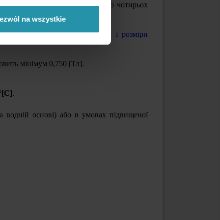
є собою магнітоактивну поверхню чотирьох
ezwól na wszystkie
араметри, діапазон активності і розміри
новить мінімум
0,750 [Тл].
°[C]
.
а водній основі) або в умовах підвищеної