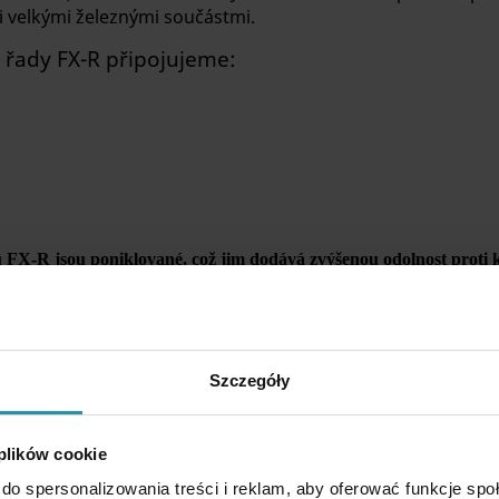
i velkými železnými součástmi.
řady FX-R připojujeme:
FX-R jsou poniklované, což jim dodává zvýšenou odolnost proti ko
platí pro všechny zvedací magnety řady FX-R.
ích magnetů závisí na následujících faktorech:
Szczegóły
inimální tloušťce dílce, při které lze zvedák použít
 plików cookie
do spersonalizowania treści i reklam, aby oferować funkcje sp