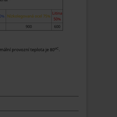
Litina
90%
Nízkolegovaná ocel 75%
50%
900
600
lní provozní teplota je 80
oC
.