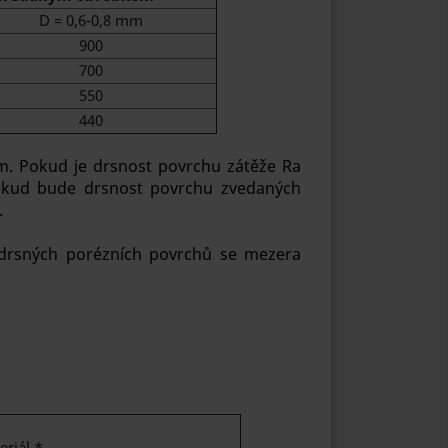
D = 0,6-0,8 mm
900
700
550
440
. Pokud je drsnost povrchu zátěže Ra
 Pokud bude drsnost povrchu zvedaných
.
 drsných porézních povrchů se mezera
riál *