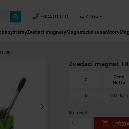

+48 22 733 14 65
Čeština
cké systémy
Zvedací magnety
Magnetické separátory
Mag
R1200
Zvedací magnet FX
Cena
Z
Netto
1 ks.
€3816.25

Množství

PŘID