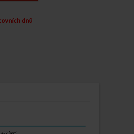
covních dnů
472 [mm]