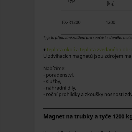
Typ
[kg]
FX-R1200
1200
*) je to přípustné zatížení pro součást z daného mater
♦
teplota okolí a teplota zvedaného ob
U zdvihacích magnetů jsou zdrojem mag
Nabízíme:
- poradenství,
- služby,
- náhradní díly,
- roční prohlídky a zkoušky nosnosti z
Magnet na trubky a tyče 1200 k