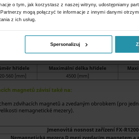
bě, protože magnetické pole zdvihacích magnetů není plně využito. Kro
ormacje o tym, jak korzystasz z naszej witryny, udostępniamy p
 se snižuje tažná síla. Nejlepšího zdvihacího výkonu se dosahuje u dos
Partnerzy mogą połączyć te informacje z innymi danymi otrzym
nia z ich usług.
ka zvedaného obrobku, při které je zvedací výkon 100 %.
u procentuální závislost nosnosti na tloušťce zvedaného obrobku (kř
Spersonalizuj
Z
ubky, tyče, ocelové hřídele, se maximální nosnost snižuje:
ůměr hřídele
Maximální délka hřídele
Maxi
20-560 [mm]
4500 [mm]
cích magnetů závisí také na:
chem zdvihacích magnetů a zvedaným obrobkem (pro jedno
 velikosti nemagnetické mezery).
Jmenovitá nosnost zařízení FX-R1200
Nemagnetická mezera D mezi zvedacím magnetem a