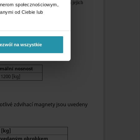
mě toho se tenké obrobky ohýbají a jejich
artnerom społecznościowym,
tatečně silných obrobků.
anymi od Ciebie lub
40 mm
ivky nosnosti naleznete v návodu).
ezwól na wszystkie
mální nosnost
1200 [kg]
tlivé zdvihací magnety
jsou uvedeny
 [kg]
 zvedaným obrobkem