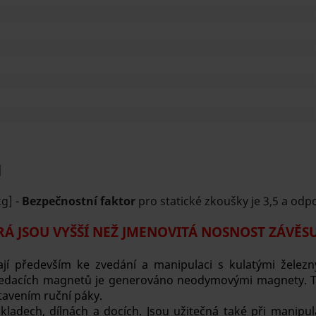
]
kg] -
Bezpečnostní faktor
pro statické zkoušky je 3,5 a od
Á JSOU VYŠŠÍ NEŽ JMENOVITÁ NOSNOST ZÁVĚSU
jí především ke zvedání a manipulaci s kulatými železný
vedacích magnetů je generováno neodymovými magnety. Tat
tavením ruční páky.
kladech, dílnách a docích. Jsou užitečná také při manipula