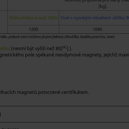
[kg].
Nízkouhlíková ocel 100%
Ocel s vysokým obsahem uhlíku 
1200
1080
iálu, pokud není sníženo jinými faktory (tloušťka, kvalita povrchu, tvar).
robku
(nesmí být vyšší než 80[
oC
).
]
netického pole spékané neodymové magnety, jejichž maximá
dvihacích magnetů potvrzené certifikátem.
g