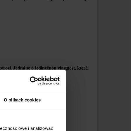
rozi. Jedná se o jedinečnou vlastnost, která
O plikach cookies
15 mm
ołecznościowe i analizować