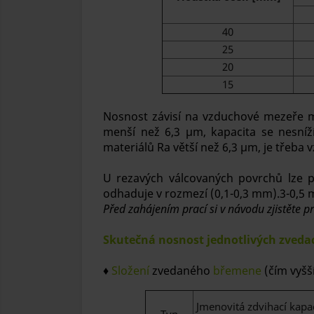
40
25
20
15
Nosnost závisí na vzduchové mezeře 
menší než 6,3 μm, kapacita se nesníž
materiálů Ra větší než 6,3 μm, je třeb
U rezavých válcovaných povrchů lze 
odhaduje v rozmezí (0,1-0,3 mm).3-0,5 
Před zahájením prací si v návodu zjistěte p
Skutečná nosnost jednotlivých zvedac
♦
Složení
zvedaného
břemene
(čím vyšší
Jmenovitá zdvihací kapa