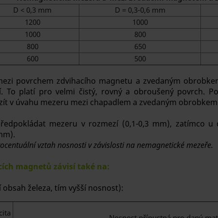
D < 0,3 mm
D = 0,3-0,6 mm
1200
1000
1000
800
800
650
600
500
mezi povrchem zdvihacího magnetu a zvedaným obrobkem
í. To platí pro velmi čistý, rovný a obroušený povrch.
a vzít v úvahu mezeru mezi chapadlem a zvedaným obrobkem
předpokládat mezeru v rozmezí (0,1-0,3 mm), zatímco u
mm).
rocentuální vztah nosnosti v závislosti na nemagnetické mezeře.
ích magnetů závisí také na:
 obsah železa, tím vyšší nosnost):
cita
Nosnost přípustná pro daný mate