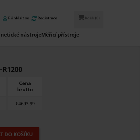
Přihlásit se
Registrace
Košík
(0)
netické nástroje
Měřicí přístroje
-R1200
Cena
brutto
€
4693.99
AT DO KOŠÍKU