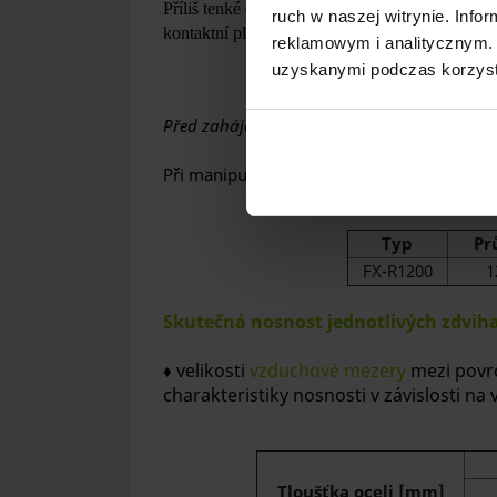
Příliš tenké obrobky mohou být přitahovány sla
ruch w naszej witrynie. Inf
kontaktní plocha se zvedáky se zmenšuje, takže
reklamowym i analitycznym. 
uzyskanymi podczas korzysta
Tloušť
Před zahájením práce je důležité vzít v úvah
Při manipulaci s kulatými díly, jako jsou tr
Typ
Pr
FX-R1200
1
Skutečná nosnost jednotlivých zdviha
velikosti
vzduchové mezery
mezi povr
♦
charakteristiky nosnosti v závislosti na
Tloušťka oceli [mm]