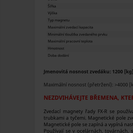
Šířka
Výška
Typ magnetu
Maximální zvedací kapacita
Minimální tloušťka zvedaného prvku
Maximální pracovní teplota
Hmotnost
Doba dodání
Jmenovitá nosnost zvedáku: 1200 [kg
Maximální nosnost (přetržení): >4000 [
NEZDVIHÁVEJTE BŘEMENA, KTER
Zvedací magnety řady FX-R se používa
trubkami a tyčemi. Magnetické pole z
Magnetické pole se zapíná a vypíná nas
Používají se v ocelárnách, továrnách, s