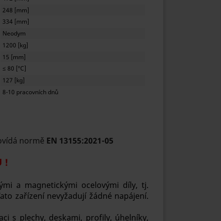
248 [mm]
334 [mm]
Neodym
1200 [kg]
15 [mm]
≤ 80 [°C]
127 [kg]
8-10 pracovních dnů
povídá normě
EN 13155:2021-05
 !
mi a magnetickými ocelovými díly, tj.
o zařízení nevyžadují žádné napájení.
ci s plechy, deskami, profily, úhelníky,