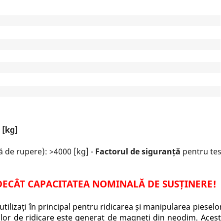
 [kg]
ă de rupere): >4000 [kg] -
Factorul de siguranță
pentru test
 DECÂT CAPACITATEA NOMINALĂ DE SUSȚINERE!
utilizați în principal pentru ridicarea și manipularea pieselo
ilor de ridicare este generat de magneți din neodim. Acest