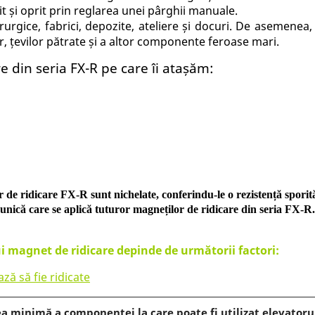
 și oprit prin reglarea unei pârghii manuale.
erurgice, fabrici, depozite, ateliere și docuri. De asemenea
lor, țevilor pătrate și a altor componente feroase mari.
e din seria FX-R pe care îi atașăm:
de ridicare FX-R sunt nichelate, conferindu-le o rezistență sporită
unică care se aplică tuturor magneților de ridicare din seria FX-R.
ui magnet de ridicare depinde de următorii factori:
ă să fie ridicate
a minimă a componentei la care poate fi utilizat elevatoru