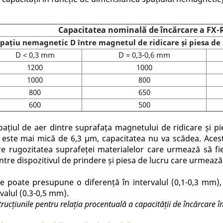
Capacitatea nominală de încărcare a FX-
pațiu nemagnetic D între magnetul de ridicare și piesa de 
D < 0,3 mm
D = 0,3-0,6 mm
1200
1000
1000
800
800
650
600
500
ațiul de aer dintre suprafața magnetului de ridicare și pie
 este mai mică de 6,3 μm, capacitatea nu va scădea. Aces
care rugozitatea suprafeței materialelor care urmează să f
tre dispozitivul de prindere și piesa de lucru care urmează s
se poate presupune o diferență în intervalul (0,1-0,3 mm)
valul (0.3-0,5 mm).
strucțiunile pentru relația procentuală a capacității de încărcare 