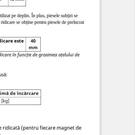
lizat pe deplin. În plus, piesele subțiri se
 ridicare se obține pentru piesele de prelucrat
dicare este
40
mm
icare în funcție de grosimea oțelului de
usă:
imă de încărcare
 [kg]
e ridicată (pentru fiecare magnet de
.