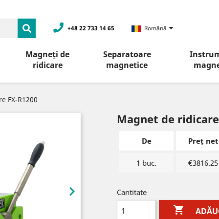

+48 22 733 14 65
Română
Magneți de
Separatoare
Instru
ridicare
magnetice
magne
re FX-R1200
Magnet de ridicare
De
Preț net
1 buc.
€3816.25

Cantitate

ADĂUG