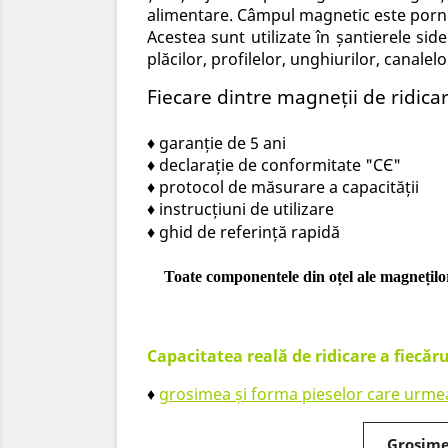
alimentare. Câmpul magnetic este pornit
Acestea sunt utilizate în șantierele sid
plăcilor, profilelor, unghiurilor, canale
Fiecare dintre magneții de ridicar
♦ garanție de 5 ani
♦ declarație de conformitate "CЄ"
♦ protocol de măsurare a capacității
♦ instrucțiuni de utilizare
♦ ghid de referință rapidă
Toate componentele din oțel ale magneților 
Capacitatea reală de ridicare a fiecăr
♦
grosimea și forma pieselor care urmeaz
Grosime