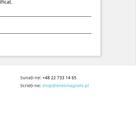
ficat.
Sunați-ne:
+48 22 733 14 65
Scrieți-ne:
shop@enesmagnets.pl