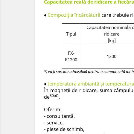
Capacitatea reală de ridicare a fiecăr
♦
Compoziția încărcăturii
care trebuie ri
Capacitatea nominală 
Tipul
ridicare
[kg]
FX-
1200
R1200
*) va fi sarcina admisibilă pentru o componentă dintr-
♦
temperatura ambiantă și temperatura p
În magneții de ridicare, sursa câmpul
de
80oC
.
Oferim:
- consultanță,
- service,
- piese de schimb,