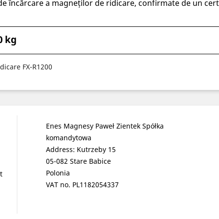
i de încărcare a magneților de ridicare, confirmate de un certi
0 kg
dicare FX-R1200
Enes Magnesy Paweł Zientek Spółka
komandytowa
Address: Kutrzeby 15
05-082 Stare Babice
Polonia
t
VAT no. PL1182054337