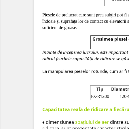
Piesele de prelucrat care sunt prea subțiri pot fi
îndoaie și suprafața lor de contact cu elevatorii
suficient de groase.
Grosimea piesei 
Înainte de începerea lucrului, este important
ridicat (curbele capacității de ridicare se gă
La manipularea pieselor rotunde, cum ar fi ț
Tip
Diametr
FX-R1200
120-
Capacitatea reală de ridicare a fiecă
dimensiunea
spațiului de aer
dintre su
♦
ridicare,
sunt prezentate caracteristicil