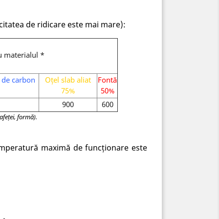
citatea de ridicare este mai mare):
 materialul *
t de carbon
Oțel slab aliat
Fontă
75%
50%
900
600
feței, formă).
temperatură maximă de funcționare este