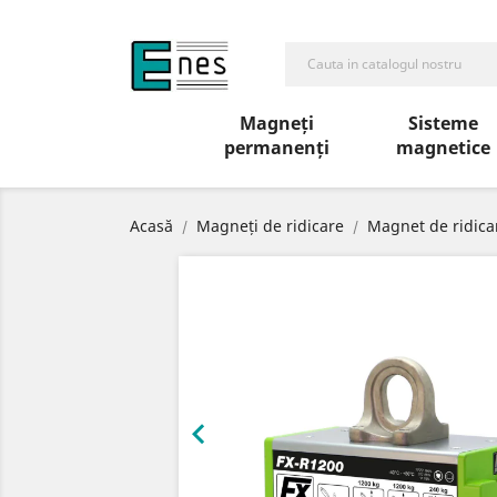
Magneți
Sisteme
permanenți
magnetice
Acasă
Magneți de ridicare
Magnet de ridica
