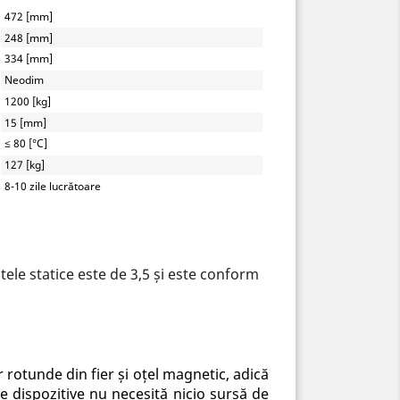
472 [mm]
248 [mm]
334 [mm]
Neodim
1200 [kg]
15 [mm]
≤ 80 [°C]
127 [kg]
8-10 zile lucrătoare
ele statice este de 3,5 și este conform
r rotunde din fier și oțel magnetic, adică
e dispozitive nu necesită nicio sursă de