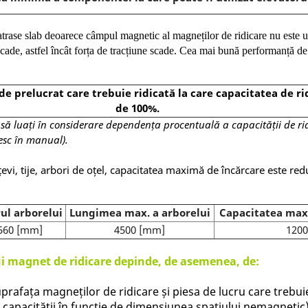
 atrase slab deoarece câmpul magnetic al magneților de ridicare nu este uti
 scade, astfel încât forța de tracțiune scade. Cea mai bună performanță de
de prelucrat care trebuie ridicată la care capacitatea de ri
de 100%.
 să luați în considerare dependența procentuală a capacității de rid
sesc în manual).
evi, tije, arbori de oțel, capacitatea maximă de încărcare este red
ul arborelui
Lungimea max. a arborelui
Capacitatea max
560 [mm]
4500 [mm]
1200
rui magnet de ridicare depinde, de asemenea, de:
prafața magneților de ridicare și piesa de lucru care trebui
e capacității în funcție de dimensiunea spațiului nemagnetic)