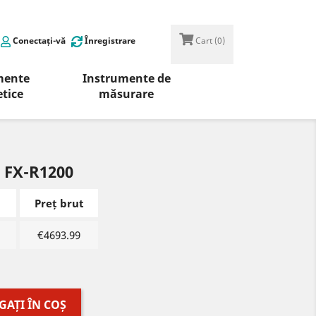
Conectați-vă
Înregistrare
Cart
(0)
mente
Instrumente de
tice
măsurare
 FX-R1200
Preț brut
€
4693.99
AȚI ÎN COȘ