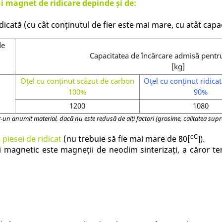
ui magnet de ridicare depinde și de:
dicată (cu cât conținutul de fier este mai mare, cu atât capa
de
Capacitatea de încărcare admisă pentru
[kg]
Oțel cu conținut scăzut de carbon
Oțel cu conținut ridica
100%
90%
1200
1080
un anumit material, dacă nu este redusă de alți factori (grosime, calitatea supra
iesei de ridicat
(nu trebuie să fie mai mare de 80[
oC
]).
ui magnetic este magneții de neodim sinterizați, a căror 