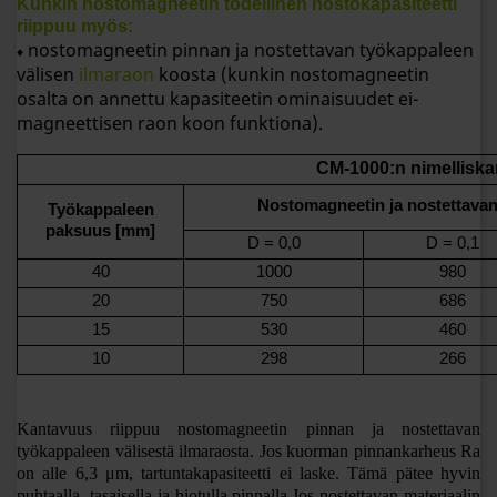
Kunkin nostomagneetin todellinen nostokapasiteetti
riippuu myös:
nostomagneetin pinnan ja nostettavan työkappaleen
♦
välisen
ilmaraon
koosta (kunkin nostomagneetin
osalta on annettu kapasiteetin ominaisuudet ei-
magneettisen raon koon funktiona).
CM-1000:
n nimellisk
Nostomagneetin ja nostettavan
Työkappaleen
paksuus [mm]
D = 0,0
D = 0,1
40
1000
980
20
750
686
15
530
460
10
298
266
Kantavuus riippuu nostomagneetin pinnan ja nostettavan
työkappaleen välisestä ilmaraosta. Jos kuorman pinnankarheus Ra
on alle 6,3 μm, tartuntakapasiteetti ei laske. Tämä pätee hyvin
puhtaalla, tasaisella ja hiotulla pinnalla.
Jos nostettavan materiaalin