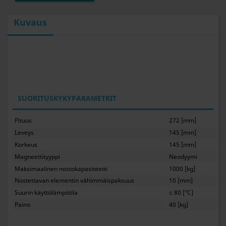
Kuvaus
SUORITUSKYKYPARAMETRIT
Pituus
272 [mm]
Leveys
145 [mm]
Korkeus
145 [mm]
Magneettityyppi
Neodyymi
Maksimaalinen nostokapasiteetti
1000 [kg]
Nostettavan elementin vähimmäispaksuus
10 [mm]
Suurin käyttölämpötila
≤ 80 [°C]
Paino
40 [kg]