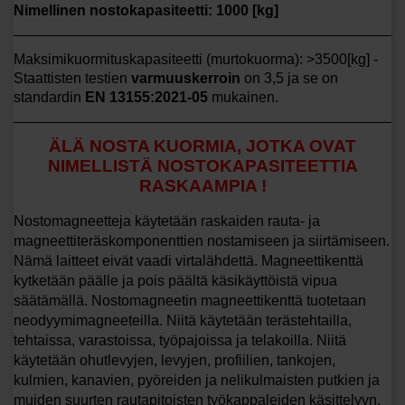
Nimellinen nostokapasiteetti: 1000 [kg]
Maksimikuormituskapasiteetti (murtokuorma): >3500[kg] -
Staattisten testien
varmuuskerroin
on 3,5 ja se on
standardin
EN 13155:2021-05
mukainen.
ÄLÄ NOSTA KUORMIA, JOTKA OVAT
NIMELLISTÄ NOSTOKAPASITEETTIA
RASKAAMPIA !
Nostomagneetteja käytetään raskaiden rauta- ja
magneettiteräskomponenttien nostamiseen ja siirtämiseen.
Nämä laitteet eivät vaadi virtalähdettä. Magneettikenttä
kytketään päälle ja pois päältä käsikäyttöistä vipua
säätämällä. Nostomagneetin magneettikenttä tuotetaan
neodyymimagneeteilla. Niitä käytetään terästehtailla,
tehtaissa, varastoissa, työpajoissa ja telakoilla. Niitä
käytetään ohutlevyjen, levyjen, profiilien, tankojen,
kulmien, kanavien, pyöreiden ja nelikulmaisten putkien ja
muiden suurten rautapitoisten työkappaleiden käsittelyyn.