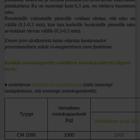
pintakarheus Ra on suurempi kuin 6,3 μm, on otettava huomioon
rako.
Ruosteisille valssatuille pinnoille voidaan olettaa, että rako on
välillä (0,1-0,3 mm), kun taas karkeille huokoisille pinnoille rako
arvioidaan olevan välillä (0,3-0,5 mm).
Ennen työn aloittamista katso ohjeista kantavuuden
prosentuaalinen suhde ei-magneettisen raon funktiona.
Kunkin nostomagneetin todellinen nostokapasiteetti riippuu
myös:
♦ nostettavan
kuorman koostumuksesta
(mitä suurempi
rautapitoisuus, sitä suurempi nostokapasiteetti):
Nimellinen
Tyyppi
nostokapasiteetti
[kg]
Vähähiilinen teräs 100
CM 1000
1000
1000