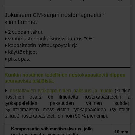
Jokaiseen CM-sarjan nostomagneettiin
kiinnitämme:
♦ 2 vuoden takuu
♦ vaatimustenmukaisuusvakuutus "CЄ"
♦ kapasiteetin mittauspöytäkirja
♦ käyttöohjeet
♦ pikaopas.
Kunkin nostimen todellinen nostokapasiteetti riippuu
seuraavista tekijöistä:
♦
nostettavien työkappaleiden paksuus ja muoto
(kunkin
nostimen osalta on ilmoitettu nostokapasiteetin ja
työkappaleiden paksuuden välinen suhde).
Sylinterimäisten massiivisten työkappaleiden (sylinterit,
tangot) nostokapasiteetti on noin 50 % pienempi.
Komponentin vähimmäispaksuus, jolla
10 mm
nostomagneettia voidaan käyttää.