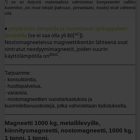
*) se on tietystä materiaalista valmistetun komponentin sallittu
kuormitus, jos muut tekijät (paksuus, pinnanlaatu, muoto) eivät vähennä
sitä.
♦
ympäristön lämpötila ja nostettavan työkappaleen
lämpötila
(se ei saa olla yli 80[
oC
]).
Nostomagneeteissa magneettikentän lähteenä ovat
sintratut neodyymimagneetit, joiden suurin
käyttölämpötila on
80oC
.
Tarjoamme:
-
konsultointia,
- huoltopalvelua,
- varaosia,
- nostomagneettien vuositarkastuksia ja
kuormitettavuustestejä, jotka vahvistetaan todistuksella.
Magneetti 1000 kg, metallilevyille,
kiinnitysmagneetti, nostomagneetti, 1000 kg,
1 tonni, 1 tonni.