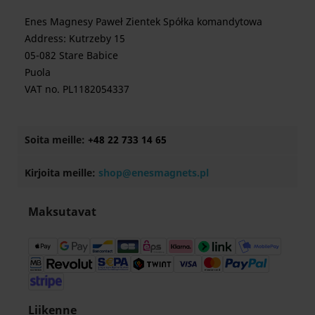
Enes Magnesy Paweł Zientek Spółka komandytowa
Address: Kutrzeby 15
05-082 Stare Babice
Puola
VAT no. PL1182054337
Soita meille:
+48 22 733 14 65
Kirjoita meille:
shop@enesmagnets.pl
Maksutavat
Liikenne