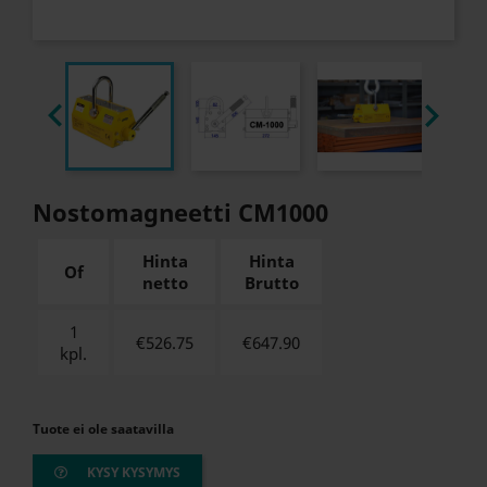


Nostomagneetti CM1000
Hinta
Hinta
Of
netto
Brutto
1
€526.75
€
647.90
kpl.
Tuote ei ole saatavilla
KYSY KYSYMYS