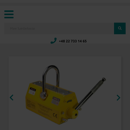
+48 22 733 14 65

