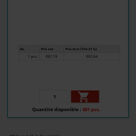
Du
Prix net
Prix brut (TVA 23 %)
1 pcs.
€67.19
€82.64

Quantité disponible :
681 pcs.