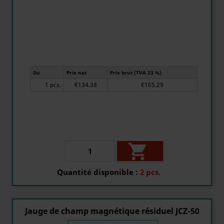
Du
Prix net
Prix brut (TVA 23 %)
1 pcs.
€134.38
€165.29

Quantité disponible :
2 pcs.
Jauge de champ magnétique résiduel JCZ-50