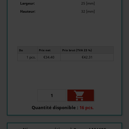
Largeur:
25 [mm]
Hauteur:
32 [mm]
Du
Prix net
Prix brut (TVA 23 %)
1 pcs.
€34.40
€42.31

Quantité disponible :
16 pcs.