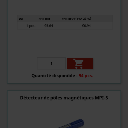
Du
Prix net
Prix brut (TVA 23 %)
1 pcs.
€5.64
€6.94

Quantité disponible :
94 pcs.
Détecteur de pôles magnétiques MPI-5