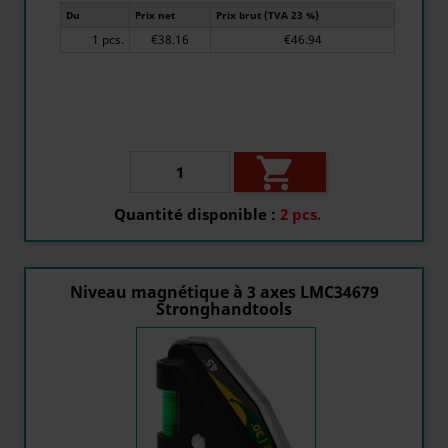
Du
Prix net
Prix brut (TVA 23 %)
1 pcs.
€38.16
€46.94

Quantité disponible :
2 pcs.
Niveau magnétique à 3 axes LMC34679
Stronghandtools