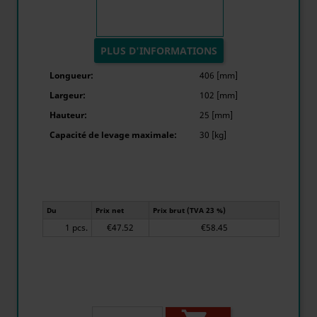
PLUS D'INFORMATIONS
Longueur:
406 [mm]
Largeur:
102 [mm]
Hauteur:
25 [mm]
Capacité de levage maximale:
30 [kg]
Du
Prix net
Prix brut (TVA 23 %)
1 pcs.
€47.52
€58.45