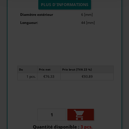
PLUS D'INFORMATIONS
Diamètre extérieur
6 [mm]
Longueur:
44 [mm]
Du
Prix net
Prix brut (TVA 23 %)
1 pcs.
€76.33
€93.89

Quantité disponible :
3 pcs.