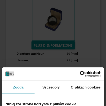
PLUS D'INFORMATIONS
Diamètre extérieur
60 [mm]
Hauteur:
25 [mm]
Zgoda
Szczegóły
O plikach cookies
Du
Prix net
Prix brut (TVA 23 %)
Niniejsza strona korzysta z plików cookie
1 pcs.
€134.38
€165.29