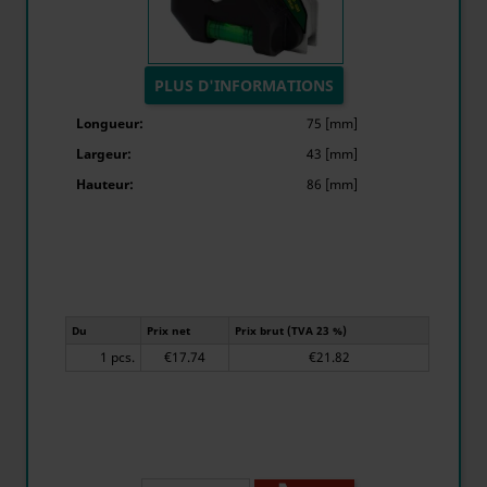
PLUS D'INFORMATIONS
Longueur:
75 [mm]
Largeur:
43 [mm]
Hauteur:
86 [mm]
Du
Prix net
Prix brut (TVA 23 %)
1 pcs.
€17.74
€21.82