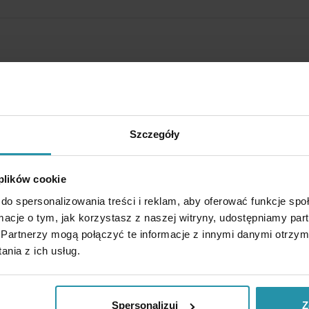
Szczegóły
 plików cookie
sentati sono il risultato di misurazioni effettuate su un magnete specifico e sono
do spersonalizowania treści i reklam, aby oferować funkcje sp
rsonalmente il magnete nelle condizioni operative previste.
ormacje o tym, jak korzystasz z naszej witryny, udostępniamy p
Partnerzy mogą połączyć te informacje z innymi danymi otrzym
LE GRADO
nia z ich usług.
~0,225 [T]
min. 150 [kA/m]
Spersonalizuj
Z