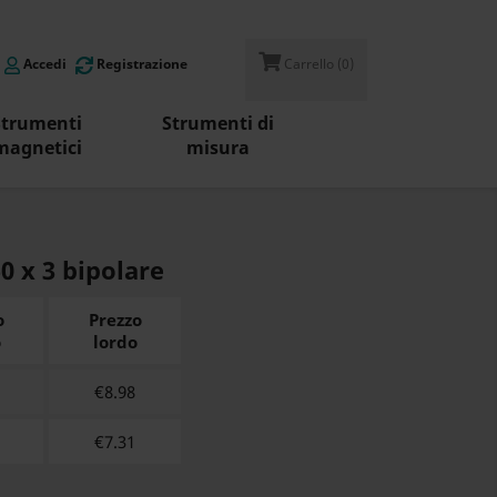
Accedi
Registrazione
Carrello
(0)
Strumenti
Strumenti di
magnetici
misura
 x 3 bipolare
o
Prezzo
o
lordo
€
8.98
€
7.31