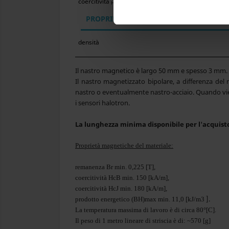
coercitività
HcJ
PROPRIETÀ FISICHE
densità
Il nastro magnetico è largo 50 mm e spesso 3 mm. L
Il nastro magnetizzato bipolare, a differenza del 
nastro o eventualmente nastro-acciaio. Quando viene a
i sensori halotron.
La lunghezza minima disponibile per l'acquisto 
Proprietà magnetiche del materiale:
remanenza Br min. 0,225 [T],
coercitività HcB min. 150 [kA/m],
coercitività HcJ min. 180 [kA/m],
].
prodotto energetico (BH)max min. 11,0 [kJ/m3
La temperatura massima di lavoro
è di circa 80°[C].
Il peso di 1 metro lineare di striscia è di: ~570 [g]