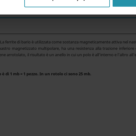
min. 180 [kA/m]
a ferrite di bario è utilizzata come sostanza magneticamente attiva nel na
nastro magnetizzato multipolare, ha una resistenza alla trazione inferiore
rrotolato, il risultato è un anello in cui un polo è all'interno e l'altro all'
è di 1 mb = 1 pezzo. In un rotolo ci sono 25 mb.