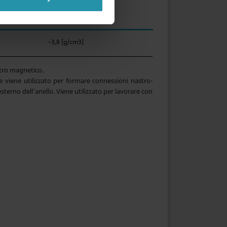
~3,8 [g/cm3]
stro magnetico.
 e viene utilizzato per formare connessioni nastro-
esterno dell'anello. Viene utilizzato per lavorare con