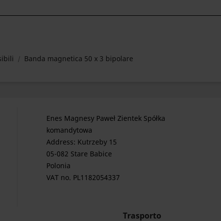
ibili
Banda magnetica 50 x 3 bipolare
Enes Magnesy Paweł Zientek Spółka
komandytowa
Address: Kutrzeby 15
05-082 Stare Babice
Polonia
VAT no. PL1182054337
Trasporto