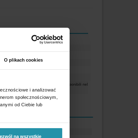
50 [mm]
3 [mm]
3 [mm]
O plikach cookies
Ferrite
≤ 80 [°C]
570 [g]
 utilizzati per confrontare i magneti disponibili nel
ołecznościowe i analizować
artnerom społecznościowym,
anymi od Ciebie lub
ezwól na wszystkie