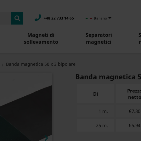

+48 22 733 14 65
Italiano
Magneti di
Separatori
sollevamento
magnetici
Banda magnetica 50 x 3 bipolare
Banda magnetica 50
Prezz
Di
nett
1 m.
€7.30
25 m.
€5.94
