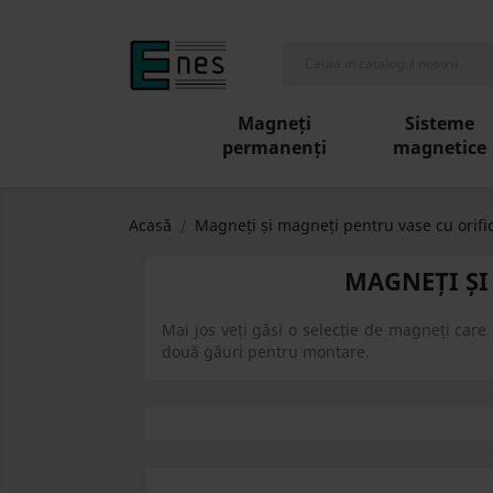
Magneți
Sisteme
permanenți
magnetice
Acasă
Magneți și magneți pentru vase cu orifi
MAGNEȚI ȘI
Mai jos veți găsi o selecție de magneți care
două găuri pentru montare.