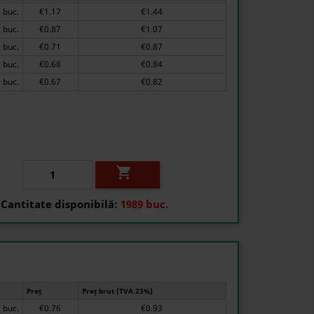
1 buc.
€1.17
€1.44
10 buc.
€0.87
€1.07
50 buc.
€0.71
€0.87
150 buc.
€0.68
€0.84
400 buc.
€0.67
€0.82

Cantitate disponibilă:
1989 buc.
Preț
Preț brut (TVA 23%)
1 buc.
€0.76
€0.93