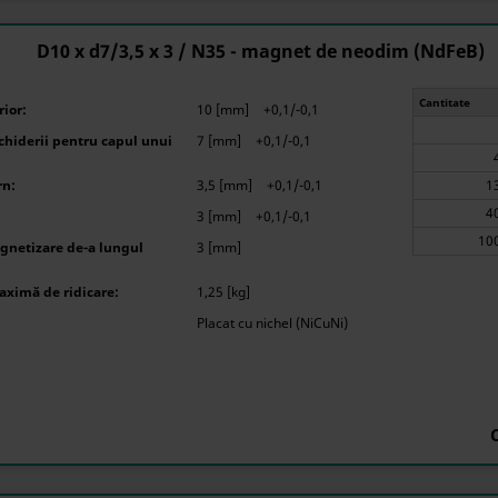
D10 x d7/3,5 x 3 / N35 - magnet de neodim (NdFeB)
Cantitate
ior:
10 [mm]
+0,1/-0,1
hiderii pentru capul unui
7 [mm]
+0,1/-0,1
rn:
3,5 [mm]
+0,1/-0,1
3 [mm]
+0,1/-0,1
gnetizare de-a lungul
3 [mm]
aximă de ridicare:
1,25 [kg]
Placat cu nichel (NiCuNi)