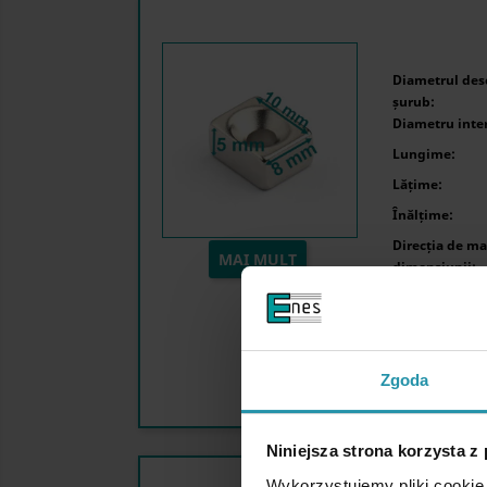
Diametrul desc
șurub:
Diametru inte
Lungime:
Lățime:
Înălțime:
Direcția de ma
MAI MULT
dimensiunii:
Capacitatea m
Acoperire:
Zgoda
Niniejsza strona korzysta z
Wykorzystujemy pliki cookie 