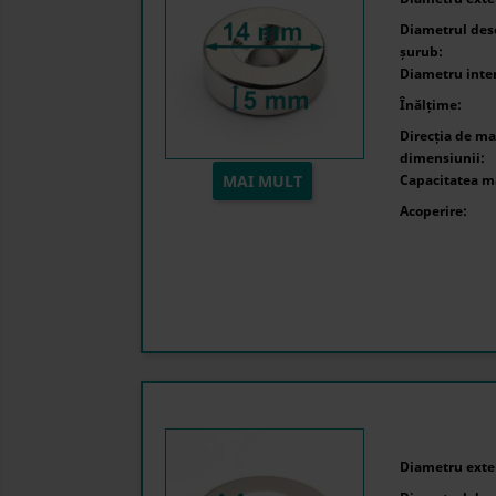
Diametrul desc
șurub:
Diametru inte
Înălțime:
Direcția de ma
dimensiunii:
MAI MULT
Capacitatea m
Acoperire:
Diametru exter