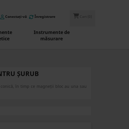
Conectați-vă
Înregistrare
Cart
(0)
mente
Instrumente de
tice
măsurare
ENTRU ȘURUB
ă conică, în timp ce magneții bloc au una sau