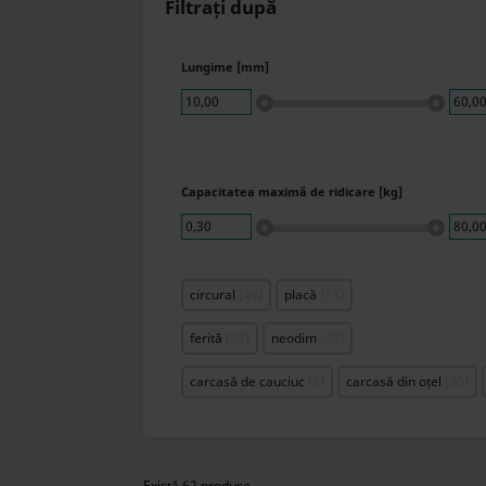
Filtrați după
Lungime [mm]
10,00
60,0
Capacitatea maximă de ridicare [kg]
0,30
80,0
circural
49
placă
13
ferită
22
neodim
40
carcasă de cauciuc
5
carcasă din oțel
30
Există 62 produse.