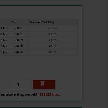
Preț
Preț brut (TVA 23%)
1 buc.
€0.51
€0.63
40 buc.
€0.21
€0.26
130 buc.
€0.19
€0.23
400 buc.
€0.18
€0.22
1000 buc.
€0.16
€0.20

Cantitate disponibilă:
121822 buc.