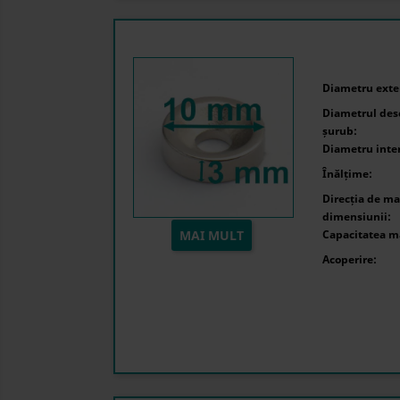
Diametru exter
Diametrul desc
șurub:
Diametru inte
Înălțime:
Direcția de ma
dimensiunii:
MAI MULT
Capacitatea m
Acoperire: