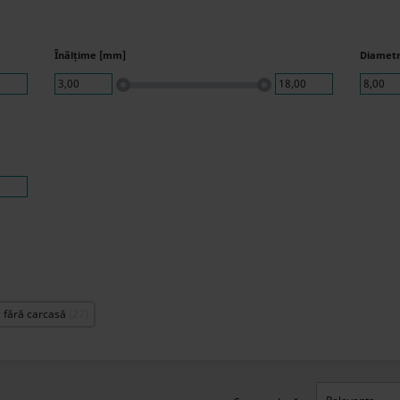
Înălțime [mm]
Diametr
0
3,00
18,00
8,00
0
fără carcasă
27