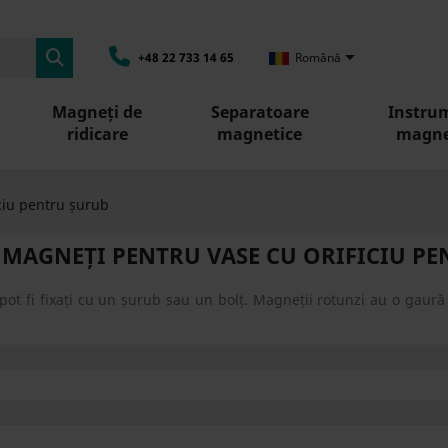

+48 22 733 14 65
Română
Magneți de
Separatoare
Instru
ridicare
magnetice
magne
ciu pentru șurub
 MAGNEȚI PENTRU VASE CU ORIFICIU P
 pot fi fixați cu un șurub sau un bolț. Magneții rotunzi au o gaur