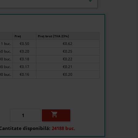

Preț
Preț brut (TVA 23%)
1 buc.
€0.50
€0.62
50 buc.
€0.20
€0.25
200 buc.
€0.18
€0.22
500 buc.
€0.17
€0.21
1500 buc.
€0.16
€0.20

Cantitate disponibilă:
24188 buc.