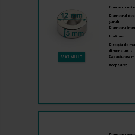
Diametru exter
Diametrul desc
șurub:
Diametru inte
Înălțime:
Direcția de ma
dimensiunii:
MAI MULT
Capacitatea m
Acoperire:
Diametru exter