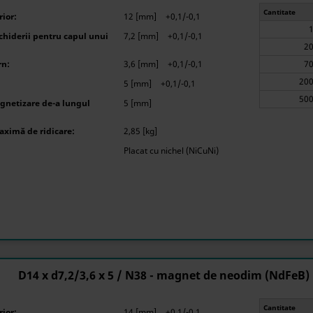
Cantitate
ior:
12 [mm]
+0,1/-0,1
hiderii pentru capul unui
7,2 [mm]
+0,1/-0,1
rn:
3,6 [mm]
+0,1/-0,1
5 [mm]
+0,1/-0,1
gnetizare de-a lungul
5 [mm]
aximă de ridicare:
2,85 [kg]
Placat cu nichel (NiCuNi)
D14 x d7,2/3,6 x 5 / N38 - magnet de neodim (NdFeB)
Cantitate
ior:
14 [mm]
+0,1/-0,1