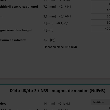
hiderii pentru capul unui
7,2 [mm]
+0,1/-0,1
rn:
3,6 [mm]
+0,1/-0,1
5 [mm]
+0,1/-0,1
gnetizare de-a lungul
5 [mm]
aximă de ridicare:
3,79 [kg]
Placat cu nichel (NiCuNi)
D14 x d8/4 x 3 / N35 - magnet de neodim (NdFeB)
Cantitate
ior:
14 [mm]
+0,1/-0,1