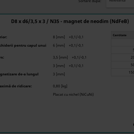
Relevanta
Sortare după:
D8 x d6/3,5 x 3 / N35 - magnet de neodim (NdFeB)
Cantitate
ior:
8 [mm]
+0,1/-0,1
hiderii pentru capul unui
6 [mm]
+0,1/-0,1
rn:
3,5 [mm]
+0,1/-0,1
3 [mm]
+0,1/-0,1
gnetizare de-a lungul
3 [mm]
aximă de ridicare:
0,80 [kg]
Placat cu nichel (NiCuNi)