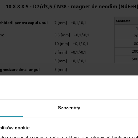
10 X 8 X 5 - D7/d3,5 / N38 - magnet de neodim (NdFeB
Cantitate
hiderii pentru capul unui
7 [mm]
+0,1/-0,1
rn:
3,5 [mm]
+0,1/-0,1
10 [mm]
+0,1/-0,1
8 [mm]
+0,1/-0,1
5 [mm]
+0,1/-0,1
gnetizare de-a lungul
5 [mm]
aximă de ridicare:
2,03 [kg]
Placat cu nichel (NiCuNi)
Szczegóły
 plików cookie
D12 x d7,2/3,6 x 3 / N38 - magnet de neodim (NdFeB)
do spersonalizowania treści i reklam, aby oferować funkcje sp