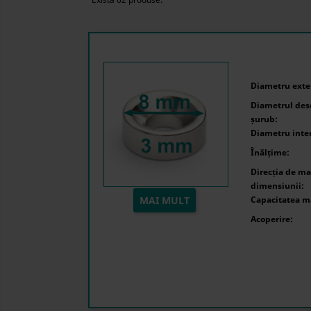
Diametru exter
Diametrul desc
șurub:
Diametru inte
Înălțime:
Direcția de ma
dimensiunii:
MAI MULT
Capacitatea m
Acoperire: