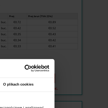
)
Preț
Preț brut (TVA 23%)
1 buc.
€0.72
€0.89
20 buc.
€0.42
€0.52
80 buc.
€0.35
€0.43
200 buc.
€0.34
€0.42
500 buc.
€0.33
€0.41

O plikach cookies
Cantitate disponibilă:
1932 buc.
ołecznościowe i analizować