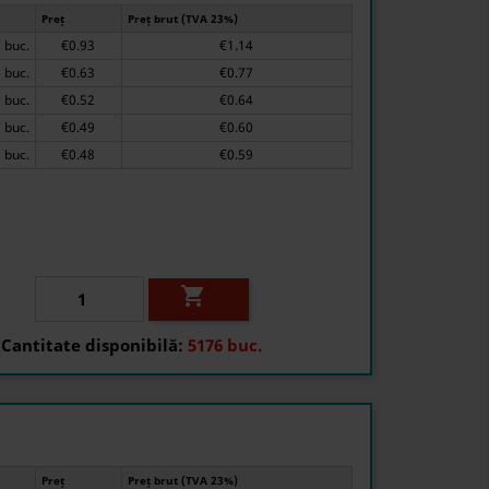
Preț
Preț brut (TVA 23%)
1 buc.
€0.93
€1.14
20 buc.
€0.63
€0.77
70 buc.
€0.52
€0.64
200 buc.
€0.49
€0.60
500 buc.
€0.48
€0.59

Cantitate disponibilă:
5176 buc.
Preț
Preț brut (TVA 23%)