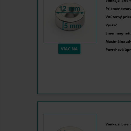
Vonkajší priem
Priemer otvoru
Vnútorný prie
Výška:
Smer magnetiz
Maximálna zdv
VIAC NA
Povrchová úpr
Vonkajší priem