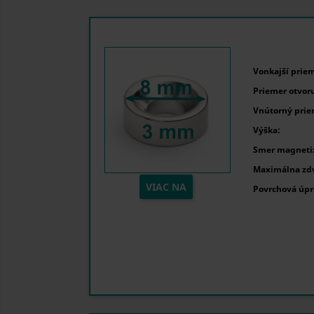
Vonkajší priem
Priemer otvoru
Vnútorný prie
Výška:
Smer magnetiz
Maximálna zdv
VIAC NA
Povrchová úpr