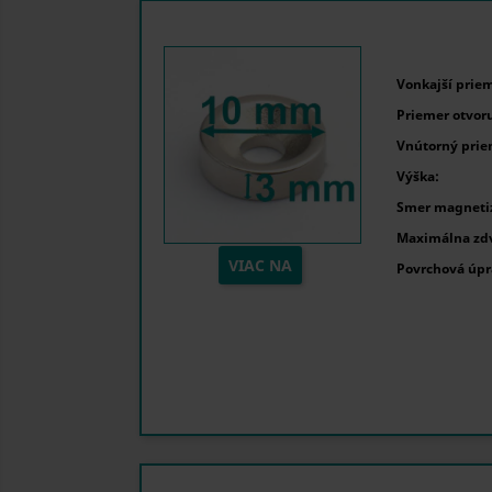
Vonkajší priem
Priemer otvoru
Vnútorný prie
Výška:
Smer magnetiz
Maximálna zdv
VIAC NA
Povrchová úpr