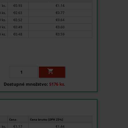
1 ks.
€0.93
€1.14
20 ks.
€0.63
€0.77
70 ks.
€0.52
€0.64
200 ks.
€0.49
€0.60
500 ks.
€0.48
€0.59

Dostupné množstvo:
5176 ks.
Cena
Cena brutto (DPH 23%)
1 ks.
€1.17
€1.44