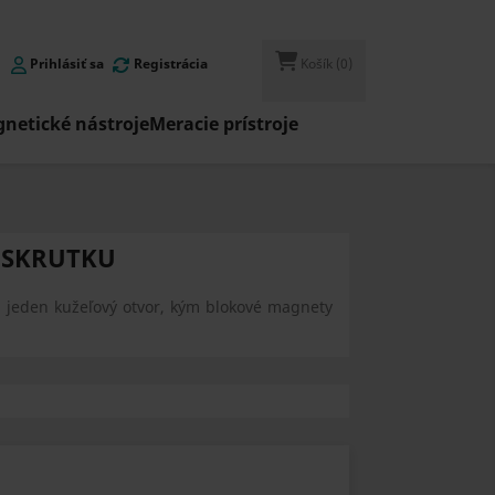
Prihlásiť sa
Registrácia
Košík
(0)
netické nástroje
Meracie prístroje
 SKRUTKU
 jeden kužeľový otvor, kým blokové magnety