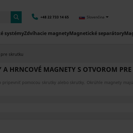

+48 22 733 14 65
Slovenčina
é systémy
Zdvíhacie magnety
Magnetické separátory
Mag
pre skrutku
 A HRNCOVÉ MAGNETY S OTVOROM PRE
o pripevniť pomocou skrutky alebo skrutky. Okrúhle magnety majú