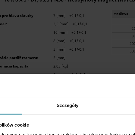
Množstvo
 pre hlavu skrutky:
7 [mm]
+0,1/-0,1
mer:
3,5 [mm]
+0,1/-0,1
10 [mm]
+0,1/-0,1
8 [mm]
+0,1/-0,1
5 [mm]
+0,1/-0,1
ácie pozdĺž rozmeru:
5 [mm]
íhacia kapacita:
2,03 [kg]
ava:
Poniklované (NiCuNi)
Szczegóły
 plików cookie
D12 x d7,2/3,6 x 3 / N38 - Neodymový magnet (NdFeB)
do spersonalizowania treści i reklam, aby oferować funkcje sp