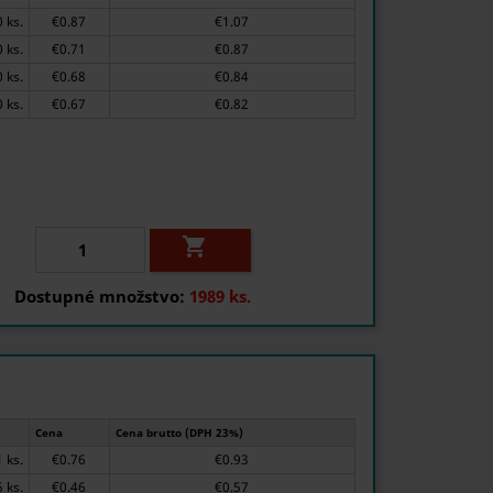
10 ks.
€0.87
€1.07
50 ks.
€0.71
€0.87
150 ks.
€0.68
€0.84
400 ks.
€0.67
€0.82

Dostupné množstvo:
1989 ks.
Cena
Cena brutto (DPH 23%)
1 ks.
€0.76
€0.93
25 ks.
€0.46
€0.57