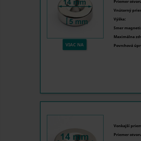
Priemer otvoru
Vnútorný prie
Výška:
Smer magnetiz
Maximálna zdv
VIAC NA
Povrchová úpr
Vonkajší priem
Priemer otvoru