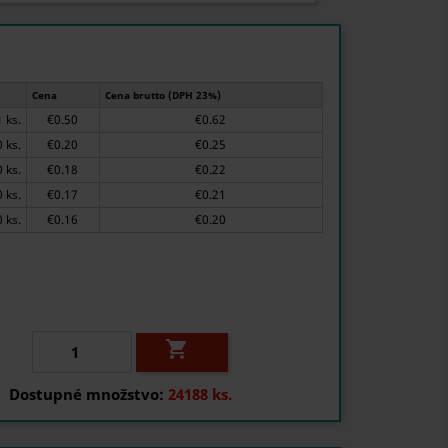
Cena
Cena brutto (DPH 23%)
1 ks.
€0.50
€0.62
50 ks.
€0.20
€0.25
200 ks.
€0.18
€0.22
500 ks.
€0.17
€0.21
1500 ks.
€0.16
€0.20

Dostupné množstvo:
24188 ks.