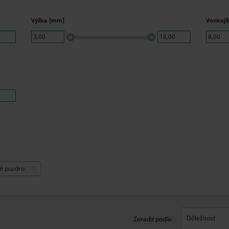
Výška [mm]
Vonkajš
0
3,00
18,00
8,00
0
é puzdro
30
Dôležitosť
Zoradiť podľa: