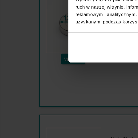
ruch w naszej witrynie. Inf
Vonkajší priem
reklamowym i analitycznym. 
Priemer otvoru
uzyskanymi podczas korzysta
Vnútorný prie
Výška:
Smer magnetiz
Maximálna zdv
VIAC NA
Povrchová úpr