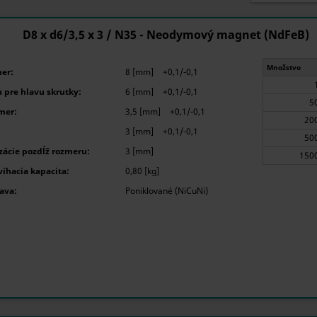
D8 x d6/3,5 x 3 / N35 - Neodymový magnet (NdFeB)
Množstvo
er:
8 [mm]
+0,1/-0,1
 pre hlavu skrutky:
6 [mm]
+0,1/-0,1
mer:
3,5 [mm]
+0,1/-0,1
3 [mm]
+0,1/-0,1
ácie pozdĺž rozmeru:
3 [mm]
íhacia kapacita:
0,80 [kg]
ava:
Poniklované (NiCuNi)