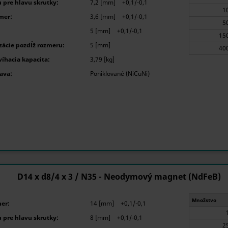
 pre hlavu skrutky:
7,2 [mm]
+0,1/-0,1
mer:
3,6 [mm]
+0,1/-0,1
5 [mm]
+0,1/-0,1
ácie pozdĺž rozmeru:
5 [mm]
íhacia kapacita:
3,79 [kg]
ava:
Poniklované (NiCuNi)
D14 x d8/4 x 3 / N35 - Neodymový magnet (NdFeB)
Množstvo
er:
14 [mm]
+0,1/-0,1
 pre hlavu skrutky:
8 [mm]
+0,1/-0,1