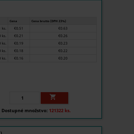
Cena
Cena brutto (DPH 23%)
1 ks.
€0.51
€0.63
40 ks.
€0.21
€0.26
130 ks.
€0.19
€0.23
400 ks.
€0.18
€0.22
1000 ks.
€0.16
€0.20

Dostupné množstvo:
121322 ks.
)