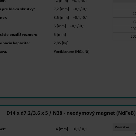
er:
12 [mm]
+0,1/-0,1
 pre hlavu skrutky:
7,2 [mm]
+0,1/-0,1
mer:
3,6 [mm]
+0,1/-0,1
5 [mm]
+0,1/-0,1
ácie pozdĺž rozmeru:
5 [mm]
íhacia kapacita:
2,85 [kg]
ava:
Poniklované (NiCuNi)
D14 x d7,2/3,6 x 5 / N38 - neodymový magnet (NdFeB)
Množstvo
er:
14 [mm]
+0,1/-0,1