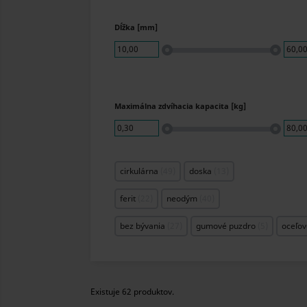
Dĺžka [mm]
10,00
60,0
Maximálna zdvíhacia kapacita [kg]
0,30
80,0
cirkulárna
49
doska
13
ferit
22
neodým
40
bez bývania
27
gumové puzdro
5
oceľov
Existuje 62 produktov.