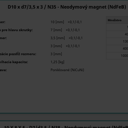
D10 x d7/3,5 x 3 / N35 - Neodymový magnet (NdFeB)
Množstvo
er:
10 [mm]
+0,1/-0,1
 pre hlavu skrutky:
7 [mm]
+0,1/-0,1
mer:
3,5 [mm]
+0,1/-0,1
3 [mm]
+0,1/-0,1
ácie pozdĺž rozmeru:
3 [mm]
íhacia kapacita:
1,25 [kg]
ava:
Poniklované (NiCuNi)
10 X 8 X 5 - D7/d3,5 / N38 - Neodymový magnet (NdFeB