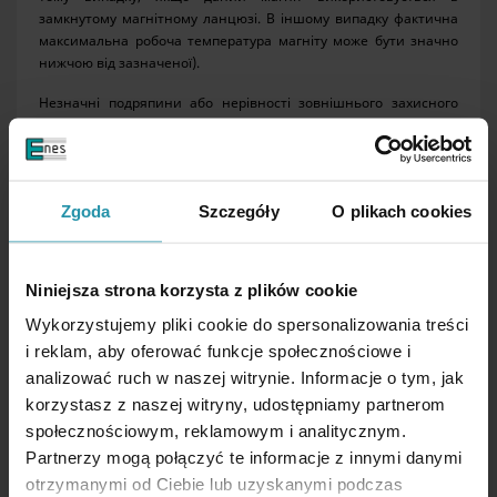
замкнутому магнітному ланцюзі. В іншому випадку фактична
максимальна робоча температура магніту може бути значно
нижчою від зазначеної).
Незначні подряпини або нерівності зовнішнього захисного
покриття магніту не вважаються дефектом виробу і не
впливають на його робочі параметри.
6. Відповідальність і безпека
Zgoda
Szczegóły
O plikach cookies
Niniejsza strona korzysta z plików cookie
Wykorzystujemy pliki cookie do spersonalizowania treści
i reklam, aby oferować funkcje społecznościowe i
analizować ruch w naszej witrynie. Informacje o tym, jak
korzystasz z naszej witryny, udostępniamy partnerom
społecznościowym, reklamowym i analitycznym.
Всі магніти, і зокрема неодимові магніти, створюють сильне
Partnerzy mogą połączyć te informacje z innymi danymi
магнітне поле, яке може стати причиною різних і важко
otrzymanymi od Ciebie lub uzyskanymi podczas