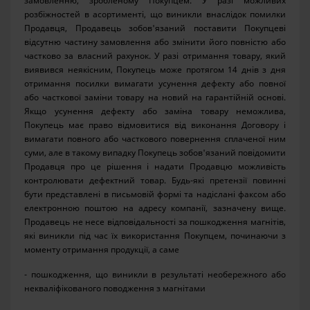
замовленню, зробленому Покупцем. У разі можливих
розбіжностей в асортименті, що виникли внаслідок помилки
Продавця, Продавець зобов'язаний поставити Покупцеві
відсутню частину замовлення або змінити його повністю або
частково за власний рахунок. У разі отримання товару, який
виявився неякісним, Покупець може протягом 14 днів з дня
отримання посилки вимагати усунення дефекту або повної
або часткової заміни товару на новий на гарантійній основі.
Якщо усунення дефекту або заміна товару неможлива,
Покупець має право відмовитися від виконання Договору і
вимагати повного або часткового повернення сплаченої ним
суми, але в такому випадку Покупець зобов'язаний повідомити
Продавця про це рішення і надати Продавцю можливість
контролювати дефектний товар. Будь-які претензії повинні
бути представлені в письмовій формі та надіслані факсом або
електронною поштою на адресу компанії, зазначену вище.
Продавець не несе відповідальності за пошкодження магнітів,
які виникли під час їх використання Покупцем, починаючи з
моменту отримання продукції, а саме
- пошкодження, що виникли в результаті необережного або
некваліфікованого поводження з магнітами