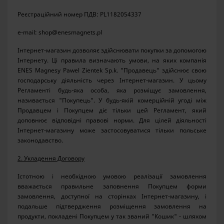
Реєстраційний номер ПДВ: PL1182054337
e-mail: shop@enesmagnets.pl
Інтернет-магазин дозволяє здійснювати покупки за допомогою
Інтернету. Ці правила визначають умови, на яких компанія
ENES Magnesy Pawel Zientek Sp.k. "Продавець" здійснює свою
господарську діяльність через Інтернет-магазин. У цьому
Регламенті будь-яка особа, яка розміщує замовлення,
називається "Покупець". У будь-якій комерційній угоді між
Продавцем і Покупцем діє тільки цей Регламент, який
доповнює відповідні правові норми. Для цілей діяльності
Інтернет-магазину може застосовуватися тільки польське
законодавство.
2. Укладення Договору
Істотною і необхідною умовою реалізації замовлення
вважається правильне заповнення Покупцем форми
замовлення, доступної на сторінках Інтернет-магазину, і
подальше підтвердження розміщення замовлення на
продукти, покладені Покупцем у так званий "Кошик" - шляхом