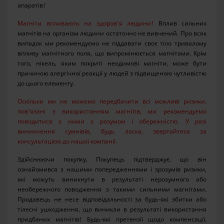
апаратів!
Магніти впливають на здоров'я людини!
Вплив сильних
магнітів на організм людини остаточно не вивчений. Про всяк
випадок ми рекомендуємо не піддавати своє тіло тривалому
впливу магнітного поля, що випромінюється магнітами. Крім
того, нікель, яким покриті неодимові магніти, може бути
причиною алергічної реакції у людей з підвищеною чутливістю
до цього елементу.
Оскільки ми не можемо передбачити всі можливі ризики,
пов'язані з використанням магнітів, ми рекомендуємо
поводитися з ними з розумом і обережністю. У разі
виникнення сумнівів, будь ласка, звертайтеся за
консультацією до нашої компанії.
Здійснюючи покупку, Покупець підтверджує, що він
ознайомився з нашими попередженнями і зрозумів ризики,
які можуть виникнути в результаті нерозумного або
необережного поводження з такими сильними магнітами.
Продавець не несе відповідальності за будь-які збитки або
тілесні ушкодження, що виникли в результаті використання
придбаних магнітів! Будь-які претензії щодо компенсації,