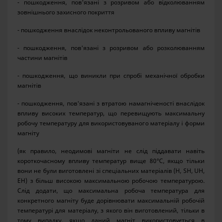
- пошкодження, пов'язані з розривом або відколюванням
зовнішнього захисного покриття
- пошкодження внаслідок неконтрольованого впливу магнітів
- пошкодження, пов'язані з розривом або розколюванням
частини магнітів
- пошкодження, що виникли при спробі механічної обробки
магнітів
- пошкодження, пов'язані з втратою намагніченості внаслідок
впливу високих температур, що перевищують максимальну
робочу температуру для використовуваного матеріалу і форми
магніту
(як правило, неодимові магніти не слід піддавати навіть
короткочасному впливу температур вище 80°C, якщо тільки
вони не були виготовлені зі спеціальних матеріалів (H, SH, UH,
EH) з більш високою максимальною робочою температурою.
Слід додати, що максимальна робоча температура для
конкретного магніту буде дорівнювати максимальній робочій
температурі для матеріалу, з якого він виготовлений, тільки в
тому випадку, якщо даний магніт використовується в