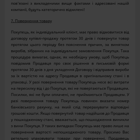
пов'язані з викладеними вище фактами і адресовані нашій
компанії, будуть категорично відхилені!
7. Повернення товару
Покупець, як індивідуальний клієнт, має право відмовитися від
договору купівлі-продажу протягом 30 днів і повернути товар
протягом цього періоду без пояснення причин, за винятком
виробів, зібраних на індивідуальне замовлення Покупця. Така
процедура вимагає, однак, як необхідну умову, щоб Покупець
повідомив Продавця про своє рішення в письмовій формі
протягом 30 днів з дня укладення Договору і відправив вироби
за їх вартістю на адресу Продавця в оригінальному стані і в
упаковці. У разі повернення товару Покупець несе всі витрати
на пересилку від і до Покупця, які не повертаються Продавцем.
Посилки, які не були оплачені, не приймаються Продавцем. У
разі повернення товару Покупець повинен вказати номер
банківського рахунку, на який слід перерахувати відповідні
грошові кошти. Якщо повернутий товар надійшов до Продавця
у пошкодженому стані, вважається, що пошкодження виникли
з вини Покупця. У таких випадках Покупець має право лише на
повернення вартості непошкодженого товару. Просимо Вас
ретельно упаковувати товари при поверненні. Продавець