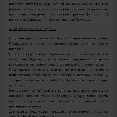
повертає відповідну суму грошей на вказаний банківський
рахунок протягом 7 днів з дня отримання товару, одночасно
висилаючи Покупцеві коригуючий рахунок-фактуру. Всі
витрати на банківський переказ покриває Покупець.
8. Захист персональних даних
Покупець дає згоду на обробку своїх персональних даних
Продавцем з метою виконання замовлення та обліку
продажів.
Персональні дані можуть бути передані третім особам лише в
обсязі, необхідному для виконання замовлення, зокрема
кур'єрським компаніям та постачальникам платіжних послуг.
Покупець має право на доступ до своїх персональних даних, їх
виправлення, видалення, обмеження їх обробки, передачу,
заперечення проти їх обробки та відкликання згоди в будь-
який час.
Користувачі, які увійшли на сайт за допомогою зовнішніх
облікових записів, таких як Facebook, Google тощо, мають
право в будь-який час вимагати видалення своїх
персональних даних.
Для цього, будь ласка, надішліть електронного листа на
адресу: shop@enesmagnets.pl.