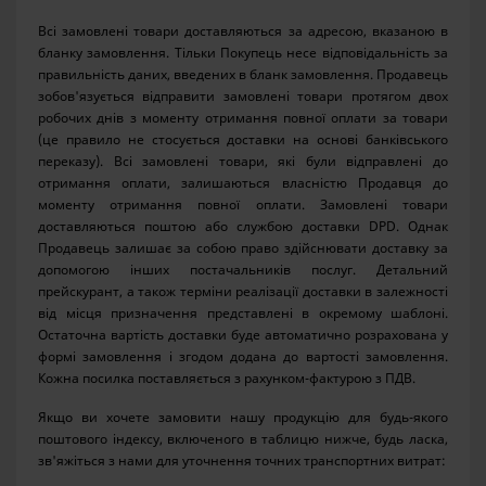
Всі замовлені товари доставляються за адресою, вказаною в
бланку замовлення. Тільки Покупець несе відповідальність за
правильність даних, введених в бланк замовлення. Продавець
зобов'язується відправити замовлені товари протягом двох
робочих днів з моменту отримання повної оплати за товари
(це правило не стосується доставки на основі банківського
переказу). Всі замовлені товари, які були відправлені до
отримання оплати, залишаються власністю Продавця до
моменту отримання повної оплати. Замовлені товари
доставляються поштою або службою доставки DPD. Однак
Продавець залишає за собою право здійснювати доставку за
допомогою інших постачальників послуг. Детальний
прейскурант, а також терміни реалізації доставки в залежності
від місця призначення представлені в окремому шаблоні.
Остаточна вартість доставки буде автоматично розрахована у
формі замовлення і згодом додана до вартості замовлення.
Кожна посилка поставляється з рахунком-фактурою з ПДВ.
Якщо ви хочете замовити нашу продукцію для будь-якого
поштового індексу, включеного в таблицю нижче, будь ласка,
зв'яжіться з нами для уточнення точних транспортних витрат: