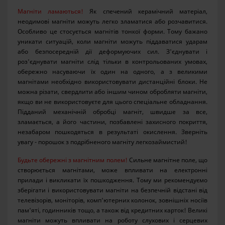
Магніти ламаються!
Як спечений керамічний матеріал,
неодимові магніти можуть легко зламатися або розчавитися.
Особливо це стосується магнітів тонкої форми. Тому бажано
уникати ситуацій, коли магніти можуть піддаватися ударам
або безпосередній дії деформуючих сил. З'єднувати і
роз'єднувати магніти слід тільки в контрольованих умовах,
обережно насуваючи їх один на одного, а з великими
магнітами необхідно використовувати дистанційні блоки. Не
можна різати, свердлити або іншим чином обробляти магніти,
якщо ви не використовуєте для цього спеціальне обладнання.
Підданий механічній обробці магніт, швидше за все,
зламається, а його частини, позбавлені захисного покриття,
незабаром пошкодяться в результаті окислення. Зверніть
увагу - порошок з подрібненого магніту легкозаймистий!
Будьте обережні з магнітним полем!
Сильне магнітне поле, що
створюється магнітами, може впливати на електронні
прилади і викликати їх пошкодження. Тому ми рекомендуємо
зберігати і використовувати магніти на безпечній відстані від
телевізорів, моніторів, комп'ютерних колонок, зовнішніх носіїв
пам'яті, годинників тощо, а також від кредитних карток! Великі
магніти можуть впливати на роботу слухових і серцевих