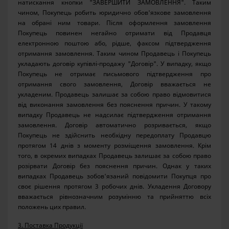
натискання кнопки "ЗАВЕРШИТИ ЗАМОВЛЕННЯ". Таким
чином, Покупець робить юридично обов'язкове замовлення
на обрані ним товари. Після оформлення замовлення
Покупець повинен негайно отримати від Продавця
електронною поштою або, рідше, факсом підтвердження
отримання замовлення. Таким чином Продавець і Покупець
укладають договір купівлі-продажу "Договір". У випадку, якщо
Покупець не отримає письмового підтвердження про
отримання свого замовлення, Договір вважається не
укладеним. Продавець залишає за собою право відмовитися
від виконання замовлення без пояснення причин. У такому
випадку Продавець не надсилає підтвердження отримання
замовлення. Договір автоматично розривається, якщо
Покупець не здійснить необхідну передоплату Продавцю
протягом 14 днів з моменту розміщення замовлення. Крім
того, в окремих випадках Продавець залишає за собою право
розірвати Договір без пояснення причин. Однак у таких
випадках Продавець зобов'язаний повідомити Покупця про
своє рішення протягом 3 робочих днів. Укладення Договору
вважається рівнозначним розумінню та прийняттю всіх
положень цих правил.
3. Поставка Продукції