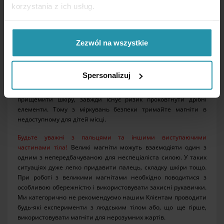
передбачуваних інцидентів з неприємними наслідками. У
korzystania z ich usług.
зв'язку з цим Покупець перед отриманням магнітів повинен
обов'язково ознайомитися з основними ризиками та
загрозами, а також правилами поводження з магнітами, які
наведені нижче:
Zezwól na wszystkie
Ми не дозволяємо дітям гратися з магнітами!
Незважаючи на
свою безсумнівну привабливість, неодимові магніти не є
Spersonalizuj
іграшками і не призначені для гри, особливо для маленьких
дітей! Крім ризику розчавити пальці або, в крайньому випадку,
прищемити шкіру, завжди існує ризик проковтнути дрібні
елементи. Тому з міркувань безпеки тримайте магніти в
недоступному для дітей місці.
Будьте уважні з пальцями та іншими виступаючими
частинами тіла!
Великі магніти можуть взаємодіяти один з
одним з непередбачуваною для неспеціаліста силою. У таких
ситуаціях дуже легко придавити палець, складку шкіри тощо.
При роботі з великими магнітами необхідно поводитися з
особливою обережністю і використовувати захисні рукавички.
Ми категорично не рекомендуємо нашим Клієнтам проводити
будь-які експерименти з людським тілом або, що ще гірше,
використовувати магніти для нерозумних жартів.