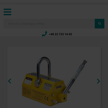
+48 22 733 14 65

