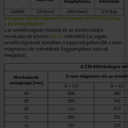
tengelyhossz
teherbírás
CM600
125 [mm]
2000 [mm]
270 [kg]
Az egyes emelőmágnesek tényleges teherbírása függ
a következőktől is:
az emelőmágnes felülete és az emelni kívánt
♦
munkadarab közötti
légrés
méretétől (az egyes
emelőmágnesek
esetében a kapacitásjellemzők a nem
mágneses rés méretének függvényében vannak
megadva).
A CM-600
névleges te
D nem mágneses rés az emelő
Munkadarab
vastagsága [mm]
D = 0,0
D = 0,1
40
600
560
30
580
542
520
20
513
15
360
351
10
231
219