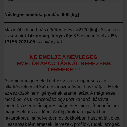
Névleges emelőkapacitás: 600 [kg]
Maximális teherbírás (törőterhelés): >2100 [kg] - A statikus
vizsgálatok
biztonsági tényezője
3,5 és megfelel az
EN
13155:2021-05
szabványnak
.
NE EMELJE A NÉVLEGES
EMELŐKAPACITÁSNÁL NEHEZEBB
TERHEKET !
Az emelőmágneseket nehéz vas és mágneses acél
alkatrészek emelésére és mozgatására használják. Ezek
az eszközök nem igényelnek áramellátást. A mágneses
mező be- és kikapcsolása egy kézi kar beállításával
történik. Az emelőmágnes mágneses mezejét neodímium
mágnesek hozzák létre. Acélgyárakban, gyárakban,
raktárakban, műhelyekben és dokkokban használják őket.
Hasznosak fémlemezek, lemezek, profilok, rudak, szögek,