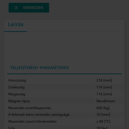
KÉRDEZZEN
Leírás
TELJESÍTMÉNY PARAMÉTEREK
Hosszúság
218 [mm]
Szélesség
116 [mm]
Magasság
116 [mm]
Mágnes típus
Neodímium
Maximális emelőkapacitás
600 [kg]
A felemelt elem minimális vastagsága
10 [mm]
Maximális üzemi hőmérséklet
≤ 80 [°C]
Súly
20 [kg]