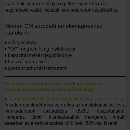
csatornák, kerek és négyszögletes csövek és más
nagyméretű vasból készült munkadarabok kezeléséhez.
Minden CM sorozatú emelőmágneshez
csatolunk:
♦ 2 év garancia
♦ "CЄ" megfelelőségi nyilatkozat
♦ kapacitásmérési jegyzőkönyv
♦ használati utasítás
♦ gyorshivatkozási útmutató
Az egyes emelőmágnesek tényleges emelési
kapacitása a következő tényezőktől függ:
♦
a megemelendő munkadarabok vastagsága és alakja
(minden emelőnél meg van adva az emelőkapacitás és a
munkadarabok vastagsága közötti összefüggés).
Hengeres, tömör munkadarabok (hengerek, rudak)
esetében az emelőkapacitás körülbelül 50%-kal kisebb.