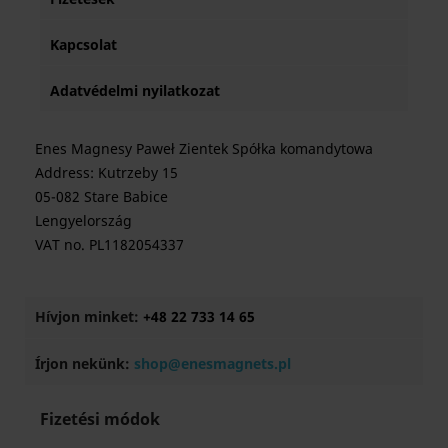
Kapcsolat
Adatvédelmi nyilatkozat
Enes Magnesy Paweł Zientek Spółka komandytowa
Address: Kutrzeby 15
05-082 Stare Babice
Lengyelország
VAT no. PL1182054337
Hívjon minket:
+48 22 733 14 65
Írjon nekünk:
shop@enesmagnets.pl
Fizetési módok