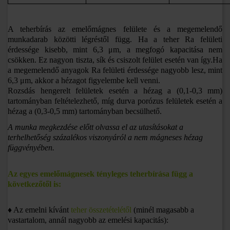
A teherbírás az emelőmágnes felülete és a megemelendő
munkadarab közötti légréstől függ. Ha a teher Ra felületi
érdessége kisebb, mint 6,3 μm, a megfogó kapacitása nem
csökken. Ez nagyon tiszta, sík és csiszolt felület esetén van így.
Ha
a megemelendő anyagok Ra felületi érdessége nagyobb lesz, mint
6,3 μm, akkor a hézagot figyelembe kell venni.
Rozsdás hengerelt felületek esetén a hézag a (0,1-0,3 mm)
tartományban feltételezhető, míg durva porózus felületek esetén a
hézag a (0,3-0,5 mm) tartományban becsülhető.
A munka megkezdése előtt olvassa el az utasításokat a
terhelhetőség százalékos viszonyáról a nem mágneses hézag
függvényében.
Az egyes emelőmágnesek tényleges teherbírása függ a
következőtől is:
♦ Az emelni kívánt
teher összetételétől
(minél magasabb a
vastartalom, annál nagyobb az emelési kapacitás):