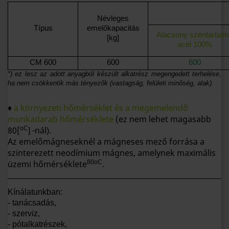
Névleges
Típus
emelőkapacitás
Alacsony széntartal
[kg]
acél 100%
CM 600
600
600
*) ez lesz az adott anyagból készült alkatrész megengedett terhelése,
ha nem csökkentik más tényezők (vastagság, felületi minőség, alak).
♦
a környezeti hőmérséklet és a megemelendő
munkadarab hőmérséklete
(ez nem lehet magasabb
80[
oC
-nál
]
).
Az emelőmágneseknél a mágneses mező forrása a
szinterezett neodímium mágnes, amelynek maximális
üzemi hőmérséklete
80oC
.
Kínálatunkban:
-
tanácsadás,
- szerviz,
- pótalkatrészek,