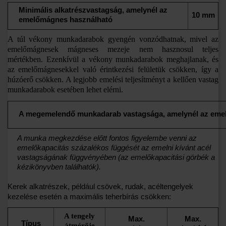
Minimális alkatrészvastagság, amelynél az
10 mm
emelőmágnes használható
A túl vékony munkadarabok gyengén vonzódhatnak, mivel az
emelőmágnesek mágneses mezeje nem hasznosul teljes
mértékben. Ezenkívül a vékony munkadarabok meghajlanak, és
az emelőmágnesekkel való érintkezési felületük csökken, így a
húzóerő csökken. A legjobb emelési teljesítményt a kellően vastag
munkadarabok esetében lehet elérni.
A megemelendő munkadarab vastagsága, amelynél az eme
A munka megkezdése előtt fontos figyelembe venni az
emelőkapacitás százalékos függését az emelni kívánt acél
vastagságának függvényében (az emelőkapacitási görbék a
kézikönyvben találhatók).
Kerek alkatrészek, például csövek, rudak, acéltengelyek
kezelése esetén a maximális teherbírás csökken:
A tengely
Max.
Max.
Típus
átmérője