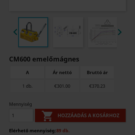


CM600 emelőmágnes
A
Ár nettó
Bruttó ár
1 db.
€301.00
€
370.23
Mennyiség

HOZZÁADÁS A KOSÁRHOZ
Elérhető mennyiség:
89 db.