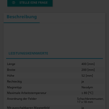
STELLE EINE FRAGE
Beschreibung
LEISTUNGSKENNWERTE
Länge
400 [mm]
Breite
200 [mm]
Höhe
52 [mm]
Rechteckig
ja
Magnettyp
Neodym
Maximale Arbeitstemperatur
≤ 80 [°C]
Anordnung der Felder
Schachbrettmuster,
17 x 18 mm
Mit ausschaltbaren Magnetfeld
ja