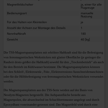
Magnetfeldschalter
ja, einer für alle
Flugzeuge
Bedienungsart
manuelle
Nutzung
Für das Halten von Kleinteilen
ja
Anzahl der Achsen zur Montage des Details
1
Nennhaftkraft
180
Gewicht
40 [kg]
Die TSS-Magnetspannplatten mit erhöhter Haftkraft sind für die Befestigung
von ferromagnetischen Werkstücken mit glatter Oberfläche (je geringer die
Rauheit desto größer die Haftkraft) sowohl für den „Trockenbetrieb“ als auch
für den Betrieb im Kühlwasser bestimmt. Die Magnetspannplatten können
bei den Schleif-, Elektrosenk-, Fräs-, Elektroerosions-Ausschneidemaschinen
oder für die Hilfsbefestigung von ferromagnetischen Werkstücken verwendet
werden.
Die Magnetspannplatten aus der TSS-Serie werden auf der Basis von
Neodym-Magneten hergestellt. Die Aufspannfläche besteht aus
Magnetpolen, die abwechselnd im Schachbrettmuster angelegt und durch
Epoxydharz voneinander getrennt sind. Das Magnetfeld wird durch eine