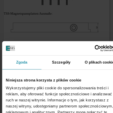
TSS-Magnetspannplatten Ausmaße:
Zgoda
Szczegóły
O plikach cooki
Niniejsza strona korzysta z plików cookie
Wykorzystujemy pliki cookie do spersonalizowania treści i
reklam, aby oferować funkcje społecznościowe i analizować
ruch w naszej witrynie. Informacje o tym, jak korzystasz z
Eigenschaften, die die Haftkraft beeinflussen:
naszej witryny, udostępniamy partnerom społecznościowym
Art des Stoffes
– die Haftkraft steigt in direktem Verhältnis zum Eisengehalt
reklamowym i analitycznym. Partnerzy mogą połączyć te