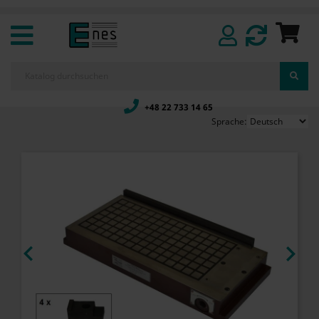
+48 22 733 14 65
Sprache:

